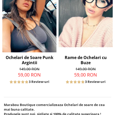
Ochelari de Soare Punk
Rame de Ochelari cu
Argintii
Buze
149,00 RON
149,00 RON
59,00 RON
59,00 RON
3 Review-uri
3 Review-uri
Marabou Boutique comercializeaza Ochelari de soare de
cea
mai buna calitate
.
Produsele sunt noi, sigilate si
100% de calitate superioara
!