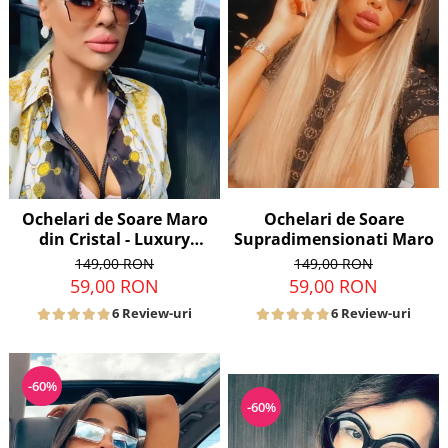
Ochelari de Soare
Ochelari de Soare Maro
Supradimensionati Maro
din Cristal - Luxury
Edition
149,00 RON
149,00 RON
59,00 RON
59,00 RON
6 Review-uri
6 Review-uri
-60%
-60%