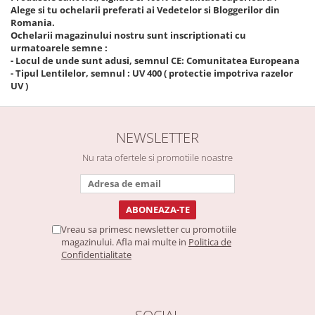
Alege si tu ochelarii preferati ai Vedetelor si Bloggerilor din
Romania.
Ochelarii magazinului nostru sunt inscriptionati cu
urmatoarele semne :
- ​Locul de unde sunt adusi, semnul CE: Comunitatea Europeana
- Tipul Lentilelor, semnul : UV 400 ( protectie impotriva razelor
UV )
NEWSLETTER
Nu rata ofertele si promotiile noastre
Vreau sa primesc newsletter cu promotiile
magazinului. Afla mai multe in
Politica de
Confidentialitate