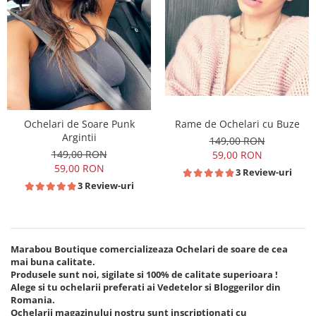
Ochelari de Soare Punk
Rame de Ochelari cu Buze
Argintii
149,00 RON
149,00 RON
59,00 RON
59,00 RON
3 Review-uri
3 Review-uri
Marabou Boutique comercializeaza Ochelari de soare de
cea
mai buna calitate
.
Produsele sunt noi, sigilate si
100% de calitate superioara
!
Alege si tu ochelarii preferati ai Vedetelor si Bloggerilor din
Romania.
Ochelarii magazinului nostru sunt inscriptionati cu