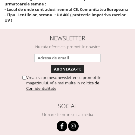
urmatoarele semne :
- ​Locul de unde sunt adusi, semnul CE: Comunitatea Europeana
- Tipul Lentilelor, semnul : UV 400 ( protectie impotriva razelor
UV )
NEWSLETTER
Nu rata ofertele si promotiile noastre
Vreau sa primesc newsletter cu promotiile
magazinului. Afla mai multe in
Politica de
Confidentialitate
SOCIAL
Urmareste-ne in social media