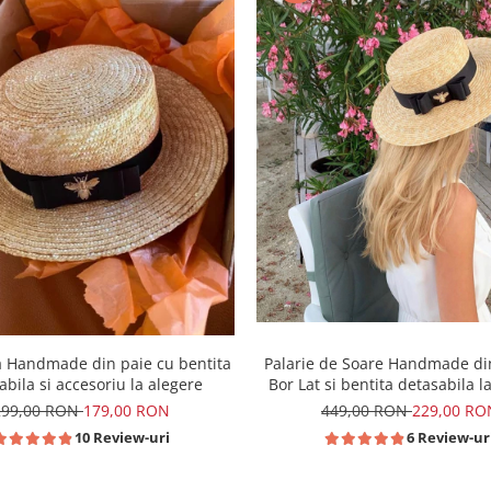
Palarie de Soare Handmade di
a Handmade din paie cu bentita
Bor Lat si bentita detasabila l
abila si accesoriu la alegere
449,00 RON
229,00 RO
299,00 RON
179,00 RON
6 Review-ur
10 Review-uri