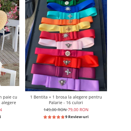
n paie cu
1 Bentita + 1 brosa la alegere pentru
a alegere
Palarie - 16 culori
N
149,00 RON
79,00 RON
i
9 Review-uri