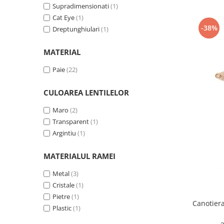
Supradimensionati
(1)
Cat Eye
(1)
-38%
Dreptunghiulari
(1)
MATERIAL
Paie
(22)
CULOAREA LENTILELOR
Maro
(2)
Transparent
(1)
Argintiu
(1)
MATERIALUL RAMEI
Metal
(3)
Cristale
(1)
Pietre
(1)
Canotier
Plastic
(1)