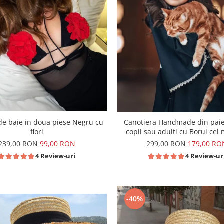
e baie in doua piese Negru cu
Canotiera Handmade din pai
flori
copii sau adulti cu Borul cel
239,00 RON
99,00 RON
299,00 RON
179,00 RO
4 Review-uri
4 Review-ur
-40%