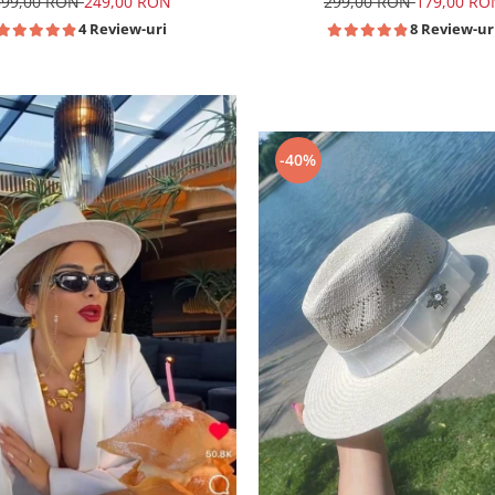
299,00 RON
179,00 RO
399,00 RON
249,00 RON
8 Review-ur
4 Review-uri
-40%