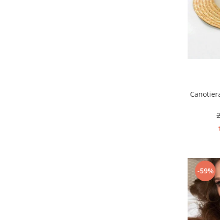
Canotier
-59%