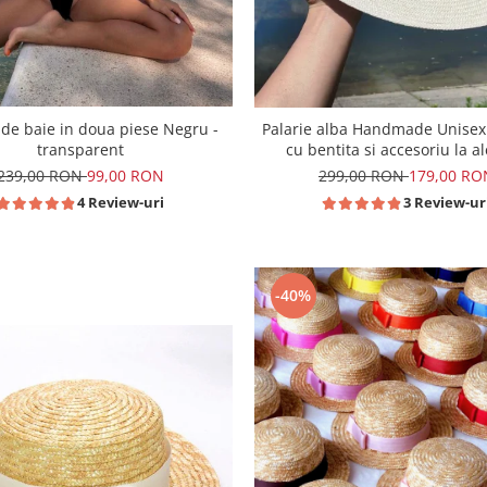
de baie in doua piese Negru -
Palarie alba Handmade Unisex
transparent
cu bentita si accesoriu la a
239,00 RON
99,00 RON
299,00 RON
179,00 RO
4 Review-uri
3 Review-ur
-40%