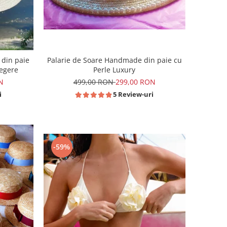
 din paie
Palarie de Soare Handmade din paie cu
legere
Perle Luxury
N
499,00 RON
299,00 RON
i
5 Review-uri
-59%