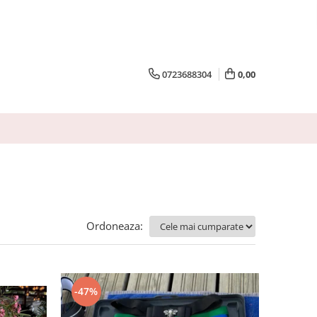
0723688304
0,00
Ordoneaza:
-47%