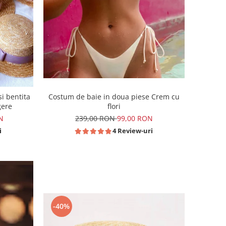
Costum de baie in doua piese Crem cu
i bentita
flori
gere
239,00 RON
99,00 RON
N
4 Review-uri
i
-40%