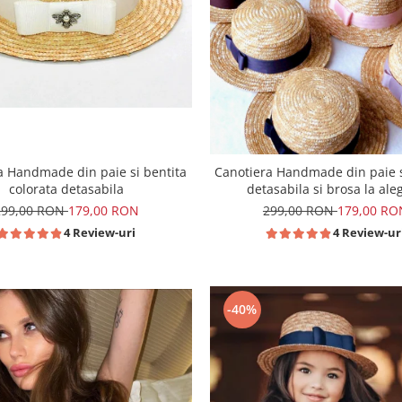
a Handmade din paie si bentita
Canotiera Handmade din paie s
colorata detasabila
detasabila si brosa la ale
299,00 RON
179,00 RON
299,00 RON
179,00 RO
4 Review-uri
4 Review-ur
-40%