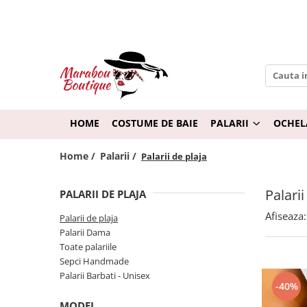
Palarii
Ochelari de soare
Palarii Dama
Ochelari pentru Femei
Palarii Barbati - Unisex
Ochelari pentru Barbati
Palarii de plaja
Ochelari pentru Copii
HOME
COSTUME DE BAIE
PALARII
OCHEL
Sepci Handmade
Rame de Ochelari
Home /
Palarii /
Palarii de plaja
Toate palariile
Palarii
PALARII DE PLAJA
Afiseaza:
Palarii de plaja
Palarii Dama
Toate palariile
Sepci Handmade
Palarii Barbati - Unisex
-40%
MODEL