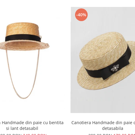
-40%
Canotiera Handmade din paie c
a Handmade din paie cu bentita
detasabila
si lant detasabil