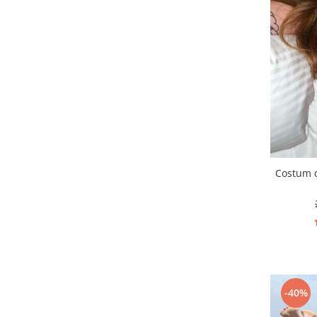
Costum d
-40%