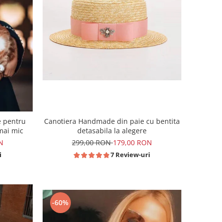
e pentru
Canotiera Handmade din paie cu bentita
 mai mic
detasabila la alegere
N
299,00 RON
179,00 RON
i
7 Review-uri
-60%