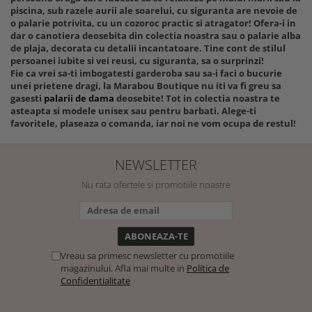
piscina, sub razele aurii ale soarelui, cu siguranta are nevoie de
o palarie potrivita, cu un cozoroc practic si atragator! Ofera-i in
dar o canotiera deosebita din colectia noastra sau o palarie alba
de plaja, decorata cu detalii incantatoare. Tine cont de stilul
persoanei iubite si vei reusi, cu siguranta, sa o surprinzi!
Fie ca vrei sa-ti imbogatesti garderoba sau sa-i faci o bucurie
unei prietene dragi, la Marabou Boutique nu iti va fi greu sa
gasesti
palarii de dama
deosebite! Tot in colectia noastra te
asteapta si modele unisex sau pentru barbati. Alege-ti
favoritele, plaseaza o comanda, iar noi ne vom ocupa de restul!
NEWSLETTER
Nu rata ofertele si promotiile noastre
Vreau sa primesc newsletter cu promotiile
magazinului. Afla mai multe in
Politica de
Confidentialitate