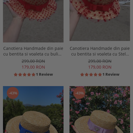
Canotiera Handmade din paie
Canotiera Handmade din paie
cu bentita si voaleta cu buline
cu bentita si voaleta cu Stele
Rosii
Rosii
299,00 RON
299,00 RON
179,00 RON
179,00 RON
1 Review
1 Review
-43%
-43%