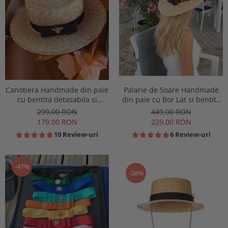
Canotiera Handmade din paie
Palarie de Soare Handmade
cu bentita detasabila si
din paie cu Bor Lat si bentita
accesoriu la alegere
detasabila la alegere
299,00 RON
449,00 RON
179,00 RON
229,00 RON
10 Review-uri
6 Review-uri
-47%
-38%