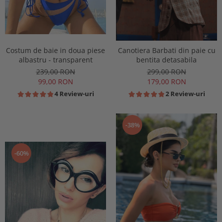
Costum de baie in doua piese
Canotiera Barbati din paie cu
albastru - transparent
bentita detasabila
239,00 RON
299,00 RON
99,00 RON
179,00 RON
4 Review-uri
2 Review-uri
-38%
-60%