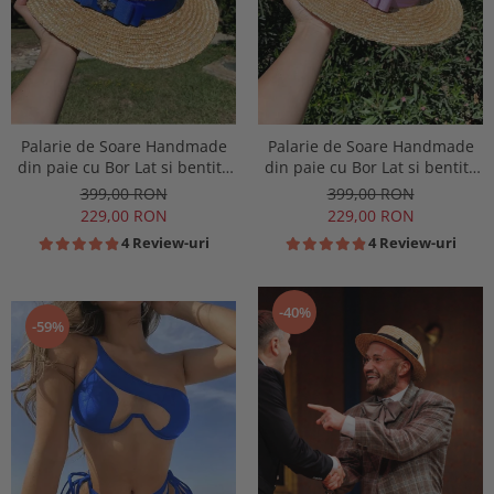
Palarie de Soare Handmade
Palarie de Soare Handmade
din paie cu Bor Lat si bentita
din paie cu Bor Lat si bentita
colorata detasabila
colorata detasabila
399,00 RON
399,00 RON
229,00 RON
229,00 RON
4 Review-uri
4 Review-uri
-40%
-59%