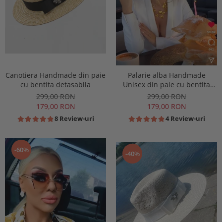
Canotiera Handmade din paie
Palarie alba Handmade
cu bentita detasabila
Unisex din paie cu bentita
detasabila
299,00 RON
299,00 RON
179,00 RON
179,00 RON
8 Review-uri
4 Review-uri
-60%
-40%