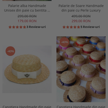
Palarie alba Handmade
Palarie de Soare Handmade
Unisex din paie cu bentita si
din paie cu Perle Luxury
accesoriu la alegere
299,00 RON
499,00 RON
179,00 RON
299,00 RON
3 Review-uri
5 Review-uri
-40%
-40%
Canotiera Handmade din paie
Canotiera Handmade din paie