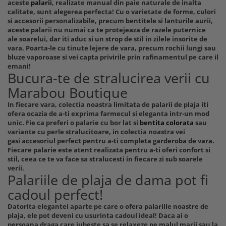
aceste
palarii
, realizate manual din paie naturale de inalta
calitate, sunt alegerea perfecta! Cu o varietate de forme, culori
si accesorii personalizabile, precum bentitele si lanturile aurii,
aceste palarii nu numai ca te protejeaza de razele puternice
ale soarelui, dar iti aduc si un strop de stil in zilele insorite de
vara. Poarta-le cu tinute lejere de vara, precum rochii lungi sau
bluze vaporoase si vei capta privirile prin rafinamentul pe care il
emani!
Bucura-te de stralucirea verii cu
Marabou Boutique
In fiecare vara, colectia noastra limitata de palarii de plaja iti
ofera ocazia de a-ti exprima farmecul si eleganta intr-un mod
unic. Fie ca preferi o palarie cu bor lat si
bentita colorata
sau
variante cu perle stralucitoare, in colectia noastra vei
gasi accesoriul perfect pentru a-ti completa garderoba de vara.
Fiecare palarie este atent realizata pentru a-ti oferi confort si
stil, ceea ce te va face sa stralucesti in fiecare zi sub soarele
verii.
Palariile de plaja de dama pot fi
cadoul perfect!
Datorita elegantei aparte pe care o ofera palariile noastre de
plaja, ele pot deveni cu usurinta cadoul ideal! Daca ai o
persoana draga care iubeste sa se relaxeze pe malul marii sau la