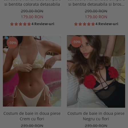
si bentita colorata detasabila
si bentita detasabila si brosa
la alegere
299,00 RON
299,00 RON
179,00 RON
179,00 RON
4 Review-uri
4 Review-uri
-59%
-59%
Costum de baie in doua piese
Costum de baie in doua piese
Crem cu flori
Negru cu flori
239,00 RON
239,00 RON