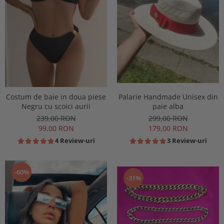
Costum de baie in doua piese
Palarie Handmade Unisex din
Negru cu scoici aurii
paie alba
239,00 RON
299,00 RON
99,00 RON
179,00 RON
4 Review-uri
3 Review-uri
-60%
-31%