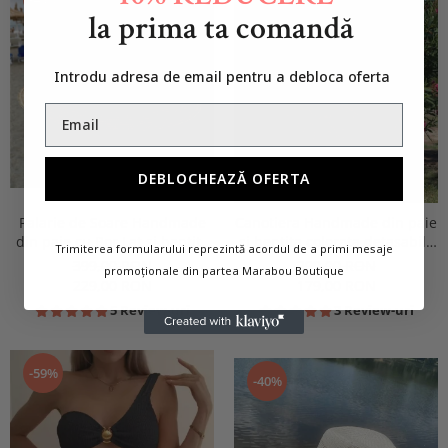
la prima ta comandă
Introdu adresa de email pentru a debloca oferta
DEBLOCHEAZĂ OFERTA
Palarie de Soare Handmade
Canotiera Handmade din paie
din paie cu Bor Lat si bentita
si bentita colorata detasabila
Trimiterea formularului reprezintă acordul de a primi mesaje
detasabila
la alegere
399,00 RON
299,00 RON
promoționale din partea Marabou Boutique
229,00 RON
179,00 RON
5 Review-uri
3 Review-uri
-59%
-40%