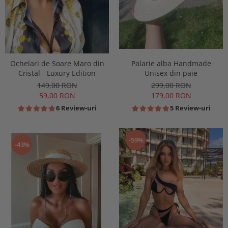
Ochelari de Soare Maro din
Palarie alba Handmade
Cristal - Luxury Edition
Unisex din paie
149,00 RON
299,00 RON
59,00 RON
179,00 RON
6 Review-uri
5 Review-uri
-59%
-43%