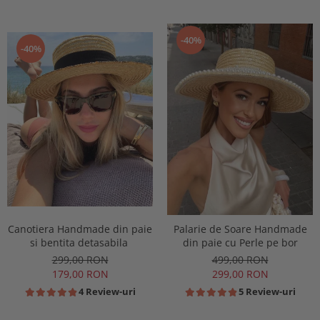
-40%
-40%
Canotiera Handmade din paie
Palarie de Soare Handmade
si bentita detasabila
din paie cu Perle pe bor
299,00 RON
499,00 RON
179,00 RON
299,00 RON
4 Review-uri
5 Review-uri