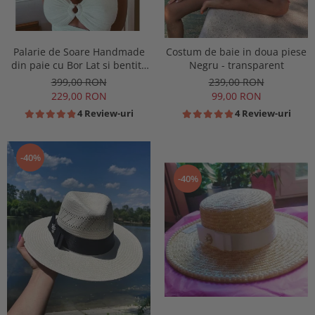
Palarie de Soare Handmade
Costum de baie in doua piese
din paie cu Bor Lat si bentita
Negru - transparent
detasabila la alegere
399,00 RON
239,00 RON
229,00 RON
99,00 RON
4 Review-uri
4 Review-uri
-40%
-40%