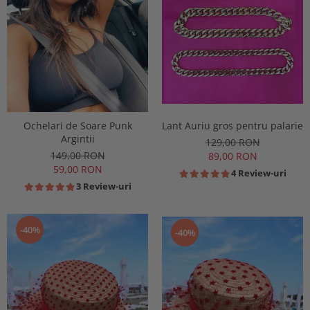
Ochelari de Soare Punk
Lant Auriu gros pentru palarie
Argintii
129,00 RON
149,00 RON
89,00 RON
59,00 RON
4 Review-uri
3 Review-uri
-40%
-40%