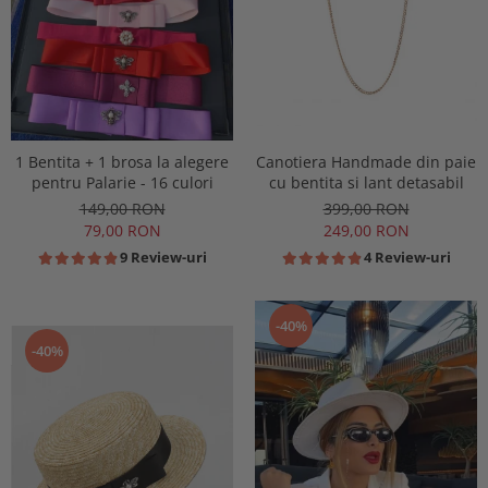
1 Bentita + 1 brosa la alegere
Canotiera Handmade din paie
pentru Palarie - 16 culori
cu bentita si lant detasabil
149,00 RON
399,00 RON
79,00 RON
249,00 RON
9 Review-uri
4 Review-uri
-40%
-40%