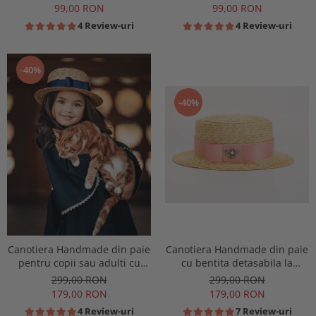
99,00 RON
99,00 RON
4 Review-uri
4 Review-uri
-40%
-40%
Canotiera Handmade din paie
Canotiera Handmade din paie
pentru copii sau adulti cu
cu bentita detasabila la
Borul cel mai mic
alegere
299,00 RON
299,00 RON
179,00 RON
179,00 RON
4 Review-uri
7 Review-uri