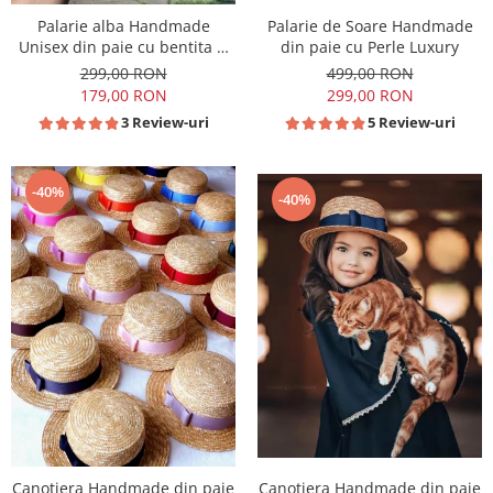
Palarie alba Handmade
Palarie de Soare Handmade
Unisex din paie cu bentita si
din paie cu Perle Luxury
accesoriu la alegere
299,00 RON
499,00 RON
179,00 RON
299,00 RON
3 Review-uri
5 Review-uri
-40%
-40%
Canotiera Handmade din paie
Canotiera Handmade din paie