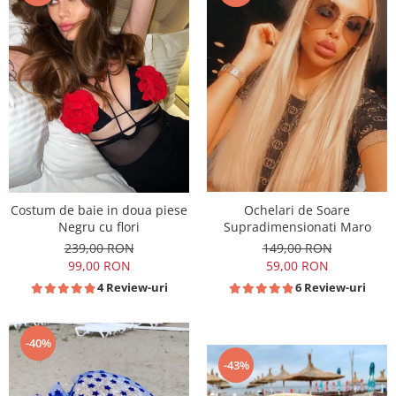
Costum de baie in doua piese
Ochelari de Soare
Negru cu flori
Supradimensionati Maro
239,00 RON
149,00 RON
99,00 RON
59,00 RON
4 Review-uri
6 Review-uri
-40%
-43%