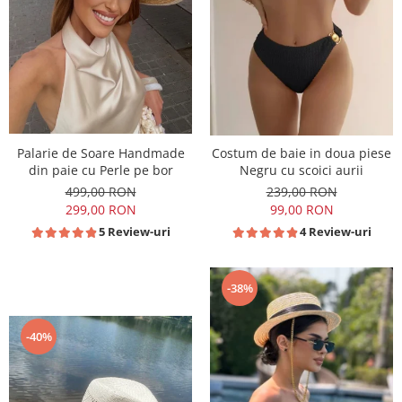
Palarie de Soare Handmade
Costum de baie in doua piese
din paie cu Perle pe bor
Negru cu scoici aurii
499,00 RON
239,00 RON
299,00 RON
99,00 RON
5 Review-uri
4 Review-uri
-38%
-40%