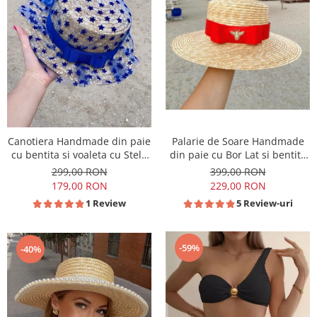
Canotiera Handmade din paie
Palarie de Soare Handmade
cu bentita si voaleta cu Stele
din paie cu Bor Lat si bentita
Albastre
detasabila
299,00 RON
399,00 RON
179,00 RON
229,00 RON
1 Review
5 Review-uri
-59%
-40%