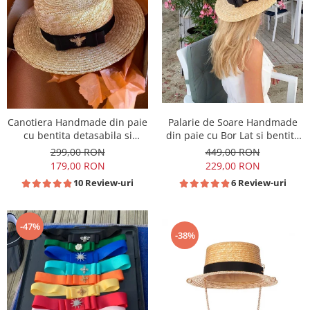
Canotiera Handmade din paie
Palarie de Soare Handmade
cu bentita detasabila si
din paie cu Bor Lat si bentita
accesoriu la alegere
detasabila la alegere
299,00 RON
449,00 RON
179,00 RON
229,00 RON
10 Review-uri
6 Review-uri
-47%
-38%