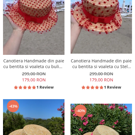
Canotiera Handmade din paie
Canotiera Handmade din paie
cu bentita si voaleta cu buline
cu bentita si voaleta cu Stele
Rosii
Rosii
299,00 RON
299,00 RON
179,00 RON
179,00 RON
1 Review
1 Review
-43%
-40%