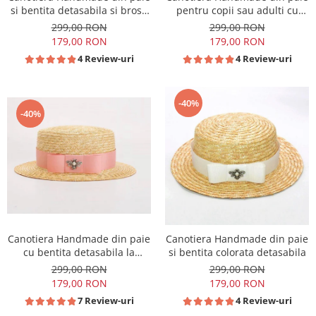
si bentita detasabila si brosa
pentru copii sau adulti cu
la alegere
Borul cel mai mic
299,00 RON
299,00 RON
179,00 RON
179,00 RON
4 Review-uri
4 Review-uri
-40%
-40%
Canotiera Handmade din paie
Canotiera Handmade din paie
cu bentita detasabila la
si bentita colorata detasabila
alegere
299,00 RON
299,00 RON
179,00 RON
179,00 RON
7 Review-uri
4 Review-uri