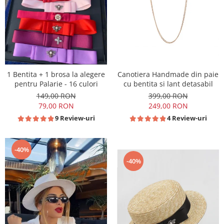
1 Bentita + 1 brosa la alegere
Canotiera Handmade din paie
pentru Palarie - 16 culori
cu bentita si lant detasabil
149,00 RON
399,00 RON
79,00 RON
249,00 RON
9 Review-uri
4 Review-uri
-40%
-40%