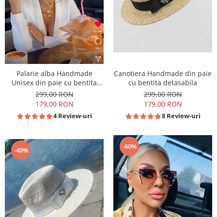
Canotiera Handmade din paie
Palarie alba Handmade
cu bentita detasabila
Unisex din paie cu bentita
detasabila
299,00 RON
299,00 RON
179,00 RON
179,00 RON
8 Review-uri
4 Review-uri
-60%
-40%