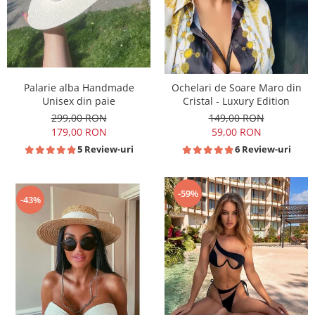
Palarie alba Handmade
Ochelari de Soare Maro din
Unisex din paie
Cristal - Luxury Edition
299,00 RON
149,00 RON
179,00 RON
59,00 RON
5 Review-uri
6 Review-uri
-59%
-43%