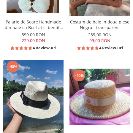
Palarie de Soare Handmade
Costum de baie in doua piese
din paie cu Bor Lat si bentita
Negru - transparent
detasabila la alegere
399,00 RON
239,00 RON
229,00 RON
99,00 RON
4 Review-uri
4 Review-uri
-40%
-40%