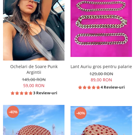
Ochelari de Soare Punk
Lant Auriu gros pentru palarie
Argintii
129,00 RON
149,00 RON
89,00 RON
59,00 RON
4 Review-uri
3 Review-uri
-40%
-40%