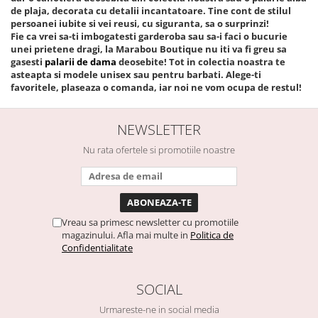
de plaja, decorata cu detalii incantatoare. Tine cont de stilul
persoanei iubite si vei reusi, cu siguranta, sa o surprinzi!
Fie ca vrei sa-ti imbogatesti garderoba sau sa-i faci o bucurie
unei prietene dragi, la Marabou Boutique nu iti va fi greu sa
gasesti
palarii de dama
deosebite! Tot in colectia noastra te
asteapta si modele unisex sau pentru barbati. Alege-ti
favoritele, plaseaza o comanda, iar noi ne vom ocupa de restul!
NEWSLETTER
Nu rata ofertele si promotiile noastre
Vreau sa primesc newsletter cu promotiile
magazinului. Afla mai multe in
Politica de
Confidentialitate
SOCIAL
Urmareste-ne in social media