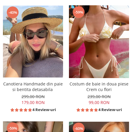
-59%
-40%
Canotiera Handmade din paie
Costum de baie in doua piese
si bentita detasabila
Crem cu flori
299,00 RON
239,00 RON
179,00 RON
99,00 RON
4 Review-uri
4 Review-uri
-59%
-60%