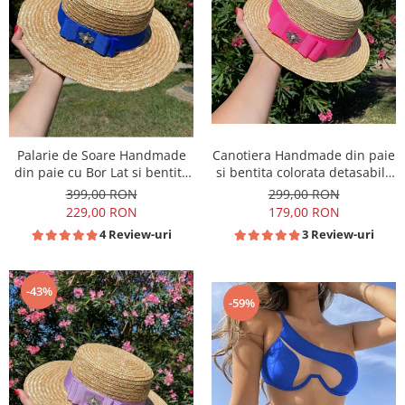
Palarie de Soare Handmade
Canotiera Handmade din paie
din paie cu Bor Lat si bentita
si bentita colorata detasabila
colorata detasabila
la alegere
399,00 RON
299,00 RON
229,00 RON
179,00 RON
4 Review-uri
3 Review-uri
-43%
-59%