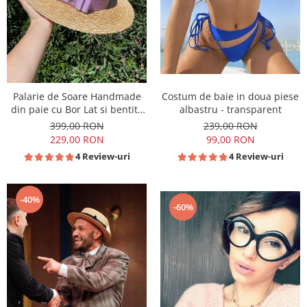
Costum de baie in doua piese
Palarie de Soare Handmade
albastru - transparent
din paie cu Bor Lat si bentita
colorata detasabila
239,00 RON
399,00 RON
99,00 RON
229,00 RON
4 Review-uri
4 Review-uri
-40%
-60%