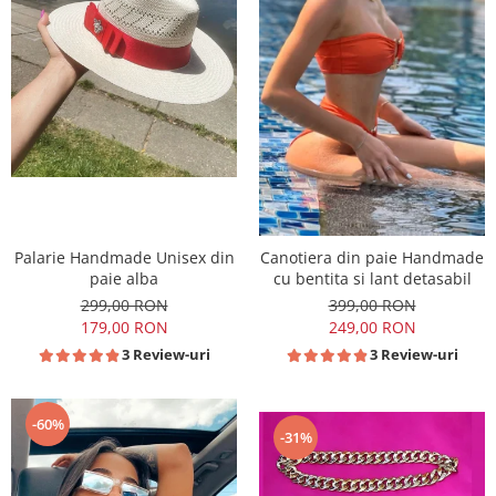
Palarie Handmade Unisex din
Canotiera din paie Handmade
paie alba
cu bentita si lant detasabil
299,00 RON
399,00 RON
179,00 RON
249,00 RON
3 Review-uri
3 Review-uri
-60%
-31%