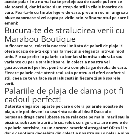
aceste palarii nu numai ca te protejeaza de razele puternice
ale soarelui, dar iti aduc si un strop de stil in zilele insorite de
vara. Poarta-le cu tinute lejere de vara, precum rochii lungi sau
bluze vaporoase si vei capta privirile prin rafinamentul pe care il
emani!
Bucura-te de stralucirea verii cu
Marabou Boutique
In fiecare vara, colectia noastra limitata de palarii de plaja iti
ofera ocazia de a-ti exprima farmecul si eleganta intr-un mod
unic. Fie ca preferi o palarie cu bor lat si
bentita colorata
sau
variante cu perle stralucitoare, in colectia noastra vei
gasi accesoriul perfect pentru a-ti completa garderoba de vara.
Fiecare palarie este atent realizata pentru a-ti oferi confort si
stil, ceea ce te va face sa stralucesti in fiecare zi sub soarele
verii.
Palariile de plaja de dama pot fi
cadoul perfect!
Datorita elegantei aparte pe care o ofera palariile noastre de
plaja, ele pot deveni cu usurinta cadoul ideal! Daca ai o
persoana draga care iubeste sa se relaxeze pe malul marii sau la
piscina, sub razele aurii ale soarelui, cu siguranta are nevoie de
o palarie potrivita, cu un cozoroc practic si atragator! Ofera-i in
dar o canotiera deosebita din colectia noastra sau o palarie alba