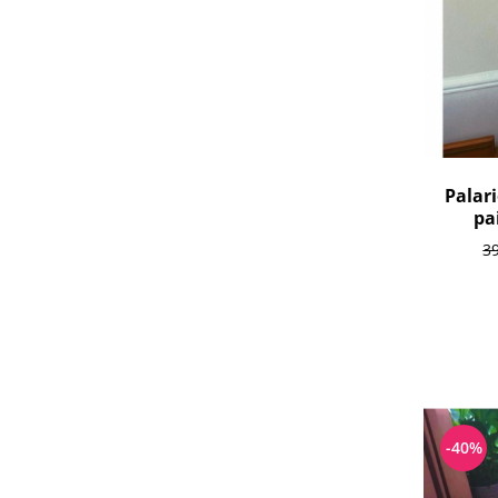
Palar
pa
3
-40%