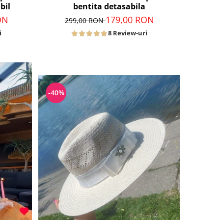
bil
bentita detasabila
ON
179,00 RON
299,00 RON
i
8 Review-uri
-40%