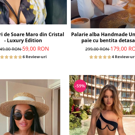
i de Soare Maro din Cristal
Palarie alba Handmade Un
- Luxury Edition
paie cu bentita detasa
59,00 RON
179,00 R
49,00 RON
299,00 RON
6 Review-uri
4 Review-ur
-59%