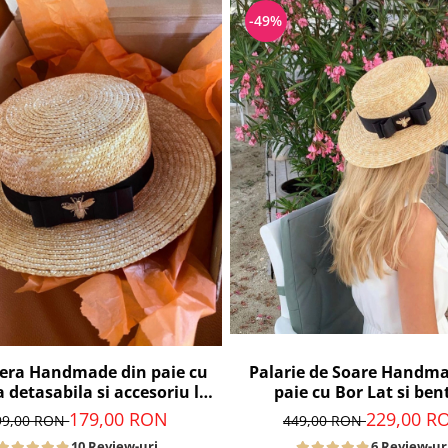
-49%
era Handmade din paie cu
Palarie de Soare Handma
 detasabila si accesoriu la
paie cu Bor Lat si ben
alegere
detasabila la alege
179,00 RON
229,00 R
99,00 RON
449,00 RON
10 Review-uri
6 Review-ur