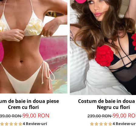
um de baie in doua piese
Costum de baie in doua
Crem cu flori
Negru cu flori
99,00 RON
99,00 R
39,00 RON
239,00 RON
4 Review-uri
4 Review-ur