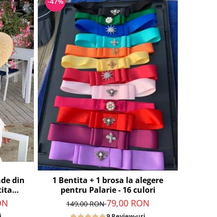
-47%
de din
1 Bentita + 1 brosa la alegere
tita
pentru Palarie - 16 culori
re
ON
79,00 RON
149,00 RON
i
9 Review-uri