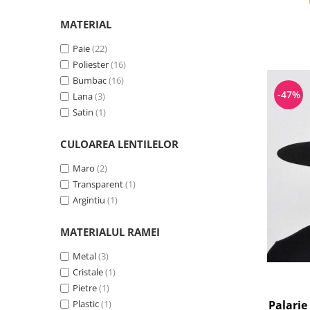
MATERIAL
Paie
(22)
Poliester
(16)
Bumbac
(16)
-47%
Lana
(3)
Satin
(1)
CULOAREA LENTILELOR
Maro
(2)
Transparent
(1)
Argintiu
(1)
MATERIALUL RAMEI
Metal
(3)
Cristale
(1)
Pietre
(1)
Plastic
(1)
Palari