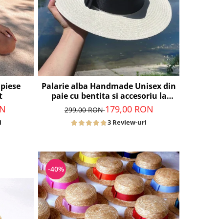
 piese
Palarie alba Handmade Unisex din
t
paie cu bentita si accesoriu la
alegere
ON
179,00 RON
299,00 RON
i
3 Review-uri
-40%