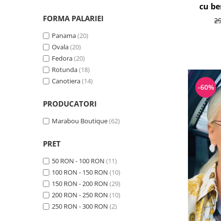
cu be
FORMA PALARIEI
2
Panama
(20)
Ovala
(20)
Fedora
(20)
Rotunda
(18)
Canotiera
(14)
-60%
PRODUCATORI
Marabou Boutique
(62)
PRET
50 RON - 100 RON
(11)
100 RON - 150 RON
(10)
150 RON - 200 RON
(29)
200 RON - 250 RON
(10)
250 RON - 300 RON
(2)