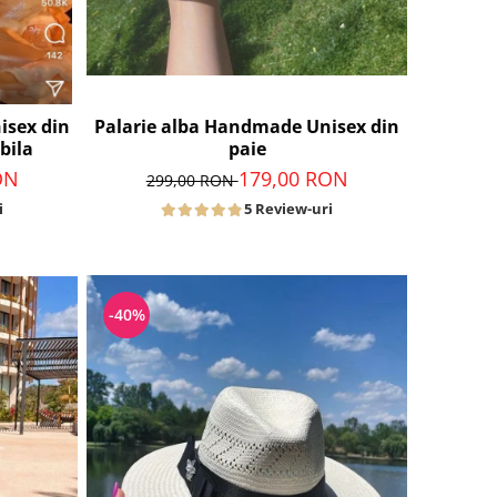
Palarie alba Handmade Unisex din
isex din
paie
bila
179,00 RON
ON
299,00 RON
5 Review-uri
i
-40%