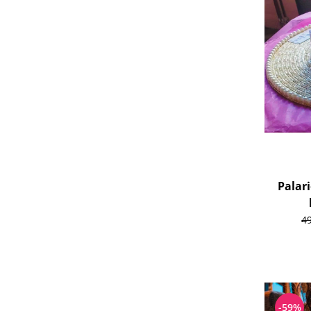
Palar
4
-59%