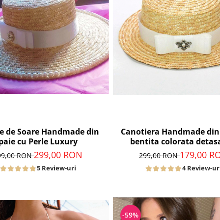
ie de Soare Handmade din
Canotiera Handmade din 
paie cu Perle Luxury
bentita colorata detas
299,00 RON
179,00 R
99,00 RON
299,00 RON
5 Review-uri
4 Review-ur
-59%