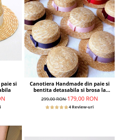
paie si
Canotiera Handmade din paie si
abila
bentita detasabila si brosa la
alegere
ON
179,00 RON
299,00 RON
i
4 Review-uri