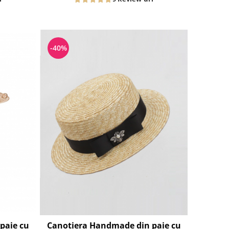
-40%
paie cu
Canotiera Handmade din paie cu