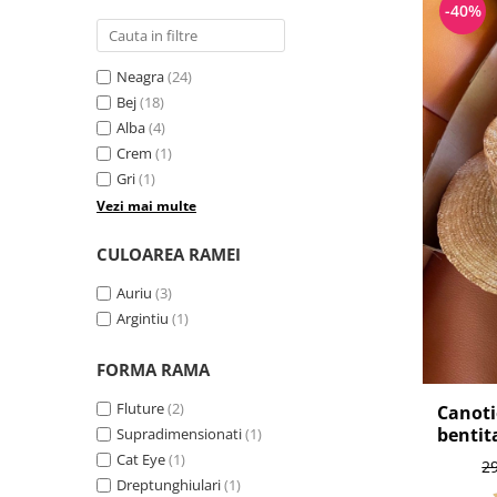
-40%
Neagra
(24)
Bej
(18)
Alba
(4)
Crem
(1)
Gri
(1)
Vezi mai multe
CULOAREA RAMEI
Auriu
(3)
Argintiu
(1)
FORMA RAMA
Fluture
(2)
Canoti
bentita
Supradimensionati
(1)
Cat Eye
(1)
2
Dreptunghiulari
(1)