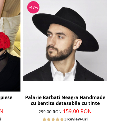
-47%
 piese
Palarie Barbati Neagra Handmade
cu bentita detasabila cu tinte
ON
159,00 RON
299,00 RON
i
3 Review-uri