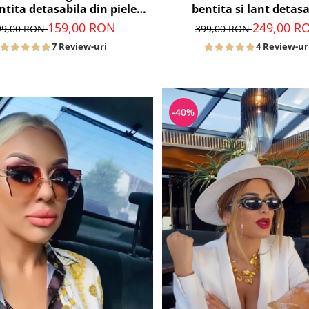
ntita detasabila din piele
bentita si lant detasa
neagra
159,00 RON
249,00 R
99,00 RON
399,00 RON
7 Review-uri
4 Review-ur
-40%