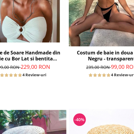
ie de Soare Handmade din
Costum de baie in doua
ie cu Bor Lat si bentita
Negru - transparen
detasabila la alegere
229,00 RON
99,00 R
99,00 RON
239,00 RON
4 Review-uri
4 Review-ur
-40%