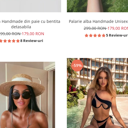
a Handmade din paie cu bentita
Palarie alba Handmade Unisex
detasabila
299,00 RON
179,00 RO
299,00 RON
179,00 RON
5 Review-ur
8 Review-uri
-59%