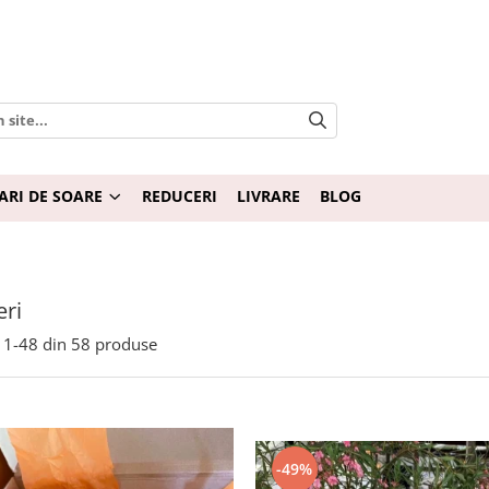
ARI DE SOARE
REDUCERI
LIVRARE
BLOG
ri
1-
48
din
58
produse
-49%