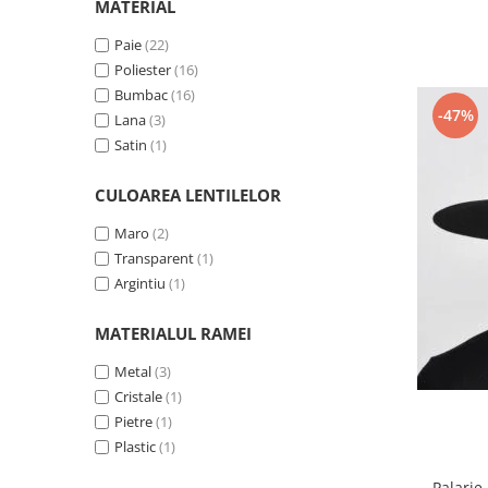
MATERIAL
Paie
(22)
Poliester
(16)
Bumbac
(16)
-47%
Lana
(3)
Satin
(1)
CULOAREA LENTILELOR
Maro
(2)
Transparent
(1)
Argintiu
(1)
MATERIALUL RAMEI
Metal
(3)
Cristale
(1)
Pietre
(1)
Plastic
(1)
Palari