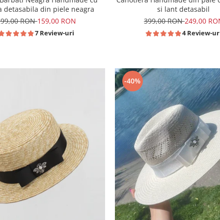
a detasabila din piele neagra
si lant detasabil
299,00 RON
159,00 RON
399,00 RON
249,00 RO
7 Review-uri
4 Review-ur
-40%