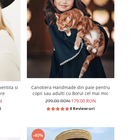
Canotiera Handmade din paie pentru
entita si
copii sau adulti cu Borul cel mai mic
ere
299,00 RON
179,00 RON
N
4 Review-uri
i
-40%