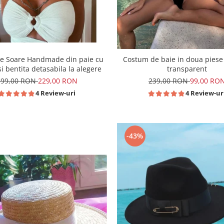
de Soare Handmade din paie cu
Costum de baie in doua piese
si bentita detasabila la alegere
transparent
399,00 RON
229,00 RON
239,00 RON
99,00 RO
4 Review-uri
4 Review-ur
-43%