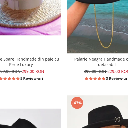
de Soare Handmade din paie cu
Palarie Neagra Handmade c
Perle Luxury
detasabil
499,00 RON
299,00 RON
399,00 RON
229,00 RO
5 Review-uri
3 Review-ur
-43%