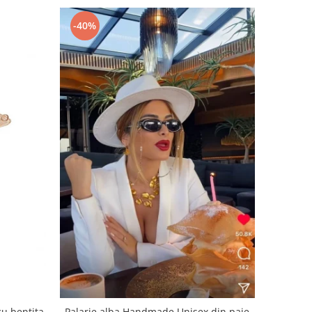
-40%
u bentita
Palarie alba Handmade Unisex din paie