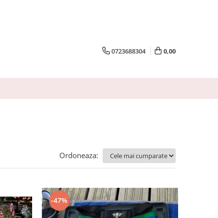
0723688304
0,00
Ordoneaza:
-47%