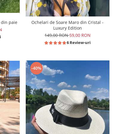
 din paie
Ochelari de Soare Maro din Cristal -
Luxury Edition
N
149,00 RON
59,00 RON
i
6 Review-uri
-40%