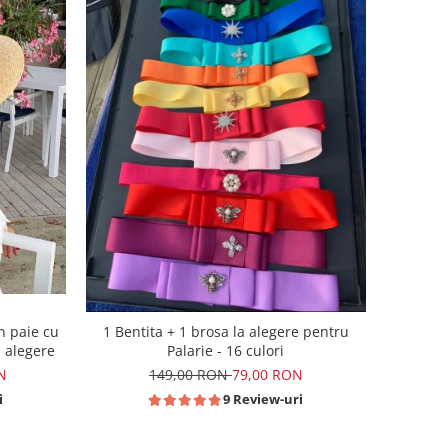
n paie cu
1 Bentita + 1 brosa la alegere pentru
a alegere
Palarie - 16 culori
N
149,00 RON
79,00 RON
i
9 Review-uri