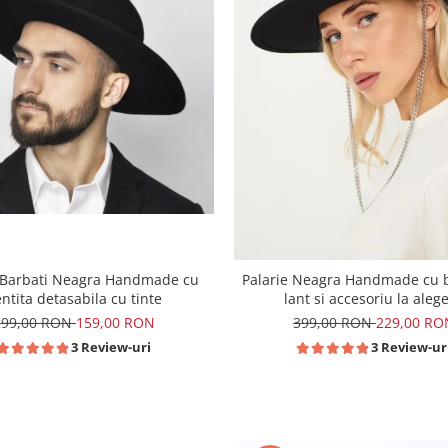
e Barbati Neagra Handmade cu
Palarie Neagra Handmade cu b
ntita detasabila cu tinte
lant si accesoriu la aleg
299,00 RON
159,00 RON
399,00 RON
229,00 RO
3 Review-uri
3 Review-ur