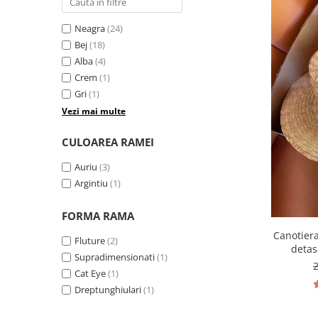
Neagra
(24)
Bej
(18)
Alba
(4)
Crem
(1)
Gri
(1)
Vezi mai multe
CULOAREA RAMEI
Auriu
(3)
Argintiu
(1)
FORMA RAMA
Canotier
Fluture
(2)
detas
Supradimensionati
(1)
Cat Eye
(1)
Dreptunghiulari
(1)