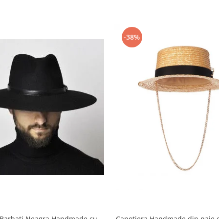
-38%
e Barbati Neagra Handmade cu
Canotiera Handmade din paie c