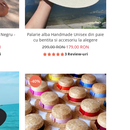
 Negru -
Palarie alba Handmade Unisex din paie
cu bentita si accesoriu la alegere
N
299,00 RON
179,00 RON
i
3 Review-uri
-40%