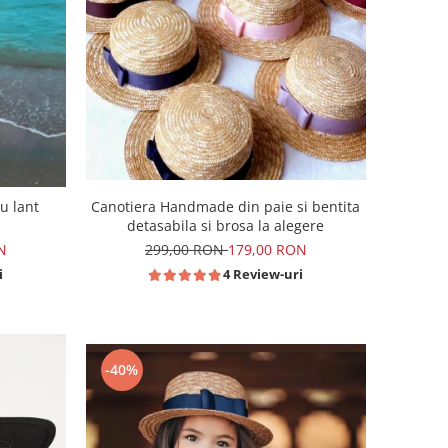
u lant
Canotiera Handmade din paie si bentita
detasabila si brosa la alegere
N
299,00 RON
179,00 RON
i
4 Review-uri
-40%