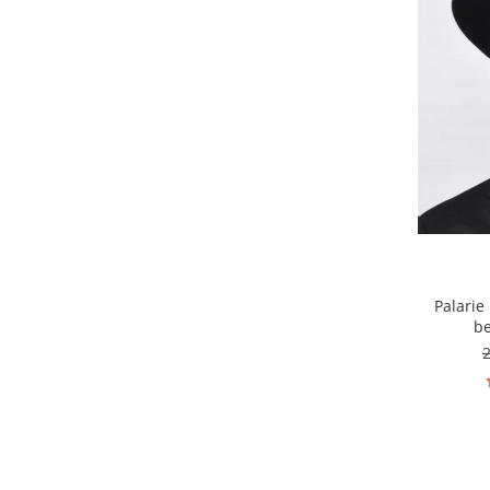
Palari
be