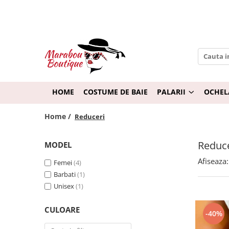
Palarii
Ochelari de soare
Palarii Dama
Ochelari pentru Femei
Palarii Barbati - Unisex
Ochelari pentru Barbati
Palarii de plaja
Ochelari pentru Copii
HOME
COSTUME DE BAIE
PALARII
OCHEL
Sepci Handmade
Rame de Ochelari
Home /
Reduceri
Toate palariile
Reduce
MODEL
Afiseaza:
Femei
(4)
Barbati
(1)
Unisex
(1)
CULOARE
-40%