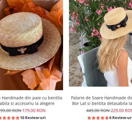
Palarie de Soare Handmade di
a Handmade din paie cu bentita
Bor Lat si bentita detasabila l
abila si accesoriu la alegere
449,00 RON
229,00 RO
299,00 RON
179,00 RON
6 Review-ur
10 Review-uri