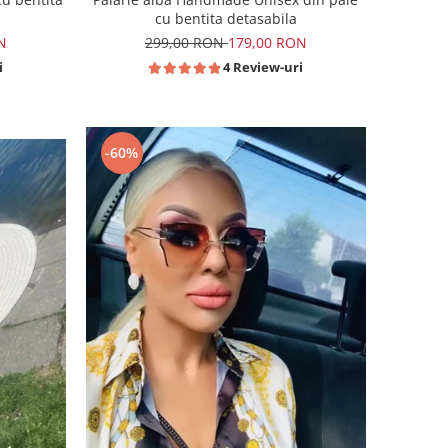
cu bentita detasabila
N
299,00 RON
179,00 RON
i
4 Review-uri
-60%