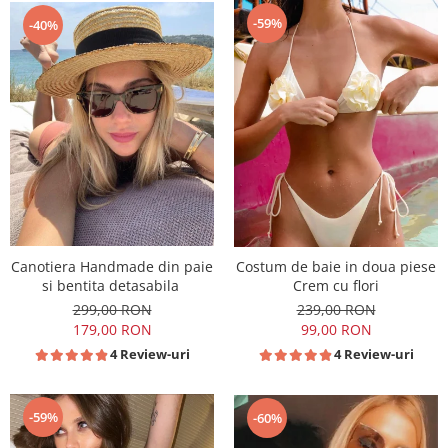
-59%
-40%
Canotiera Handmade din paie
Costum de baie in doua piese
si bentita detasabila
Crem cu flori
299,00 RON
239,00 RON
179,00 RON
99,00 RON
4 Review-uri
4 Review-uri
-59%
-60%