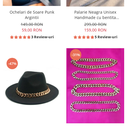
Ochelari de Soare Punk
Palarie Neagra Unisex
Argintii
Handmade cu bentita
detasabila din piele maro
149,00 RON
299,00 RON
59,00 RON
159,00 RON
3 Review-uri
5 Review-uri
-31%
-47%