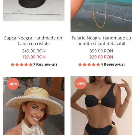
Sapca Neagra Handmade din
Palarie Neagra Handmade cu
Lana cu cristale
bentita si lant detasabil
249,00 RON
399,00 RON
129,00 RON
229,00 RON
7 Review-uri
4 Review-uri
-59%
-40%