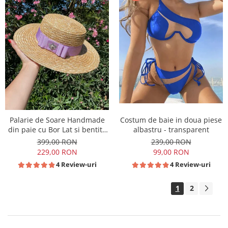
Costum de baie in doua piese
Palarie de Soare Handmade
albastru - transparent
din paie cu Bor Lat si bentita
colorata detasabila
239,00 RON
399,00 RON
99,00 RON
229,00 RON
4 Review-uri
4 Review-uri
1
2