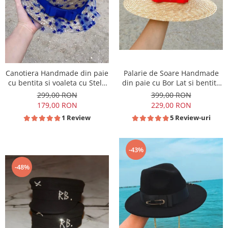
Canotiera Handmade din paie
Palarie de Soare Handmade
cu bentita si voaleta cu Stele
din paie cu Bor Lat si bentita
Albastre
detasabila
299,00 RON
399,00 RON
179,00 RON
229,00 RON
1 Review
5 Review-uri
-43%
-48%