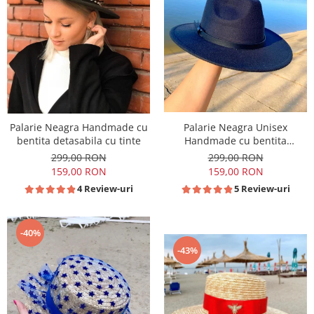
Palarie Neagra Handmade cu
Palarie Neagra Unisex
bentita detasabila cu tinte
Handmade cu bentita
detasabila din piele neagra
299,00 RON
299,00 RON
159,00 RON
159,00 RON
4 Review-uri
5 Review-uri
-40%
-43%