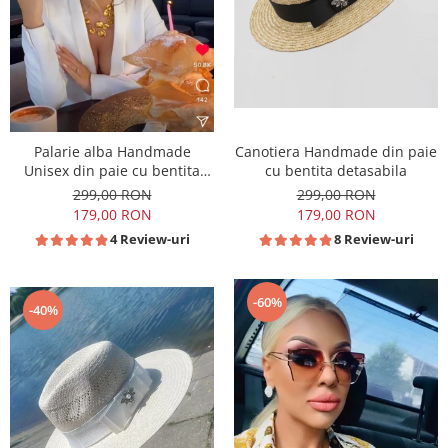
Canotiera Handmade din paie
Palarie alba Handmade
cu bentita detasabila
Unisex din paie cu bentita
detasabila
299,00 RON
299,00 RON
179,00 RON
179,00 RON
8 Review-uri
4 Review-uri
-60%
-40%