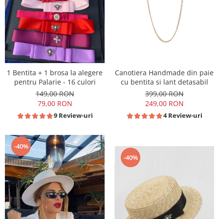
1 Bentita + 1 brosa la alegere
Canotiera Handmade din paie
pentru Palarie - 16 culori
cu bentita si lant detasabil
149,00 RON
399,00 RON
79,00 RON
249,00 RON
9 Review-uri
4 Review-uri
-40%
-40%