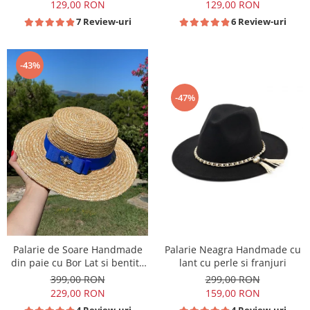
129,00 RON
129,00 RON
7 Review-uri
6 Review-uri
-43%
-47%
Palarie de Soare Handmade
Palarie Neagra Handmade cu
din paie cu Bor Lat si bentita
lant cu perle si franjuri
colorata detasabila
399,00 RON
299,00 RON
229,00 RON
159,00 RON
4 Review-uri
4 Review-uri