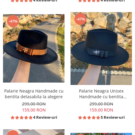
-47%
-47%
Palarie Neagra Handmade cu
Palarie Neagra Unisex
bentita detasabila la alegere
Handmade cu bentita
detasabila la alegere
299,00 RON
299,00 RON
159,00 RON
159,00 RON
4 Review-uri
5 Review-uri