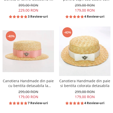
alegere
Borul cel mai mic
399,00 RON
299,00 RON
229,00 RON
179,00 RON
3 Review-uri
4 Review-uri
-40%
-40%
Canotiera Handmade din paie
Canotiera Handmade din paie
cu bentita detasabila la
si bentita colorata detasabila
alegere
299,00 RON
299,00 RON
179,00 RON
179,00 RON
7 Review-uri
4 Review-uri