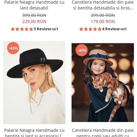
Palarie Neagra Handmade cu
Canotiera Handmade din paie
lant detasabil
si bentita detasabila si brosa
la alegere
399,00 RON
299,00 RON
229,00 RON
179,00 RON
3 Review-uri
4 Review-uri
-43%
-40%
Palarie Neagra Handmade cu
Canotiera Handmade din paie
bentita si lant si accesoriu la
pentru copii sau adulti cu