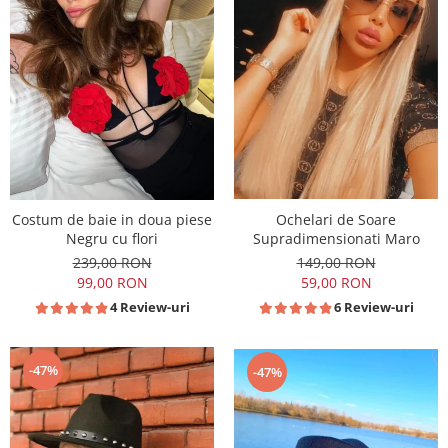
Costum de baie in doua piese
Ochelari de Soare
Negru cu flori
Supradimensionati Maro
239,00 RON
149,00 RON
99,00 RON
59,00 RON
4 Review-uri
6 Review-uri
-47%
-47%