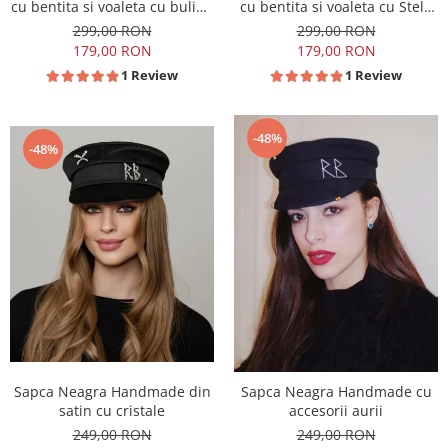
cu bentita si voaleta cu buline
cu bentita si voaleta cu Stele
Rosii
Rosii
299,00 RON
299,00 RON
179,00 RON
179,00 RON
1 Review
1 Review
-48%
-48%
Sapca Neagra Handmade din
Sapca Neagra Handmade cu
satin cu cristale
accesorii aurii
249,00 RON
249,00 RON