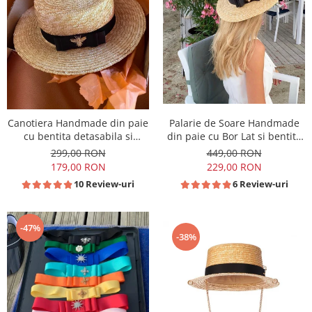
Canotiera Handmade din paie
Palarie de Soare Handmade
cu bentita detasabila si
din paie cu Bor Lat si bentita
accesoriu la alegere
detasabila la alegere
299,00 RON
449,00 RON
179,00 RON
229,00 RON
10 Review-uri
6 Review-uri
-47%
-38%