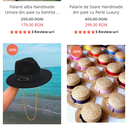
Palarie alba Handmade
Palarie de Soare Handmade
Unisex din paie cu bentita si
din paie cu Perle Luxury
accesoriu la alegere
299,00 RON
499,00 RON
179,00 RON
299,00 RON
3 Review-uri
5 Review-uri
-43%
-40%