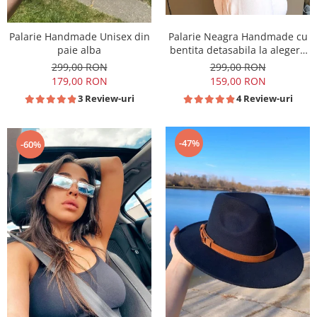
Palarie Handmade Unisex din
Palarie Neagra Handmade cu
paie alba
bentita detasabila la alegere
si accesoriu
299,00 RON
299,00 RON
179,00 RON
159,00 RON
3 Review-uri
4 Review-uri
-47%
-60%