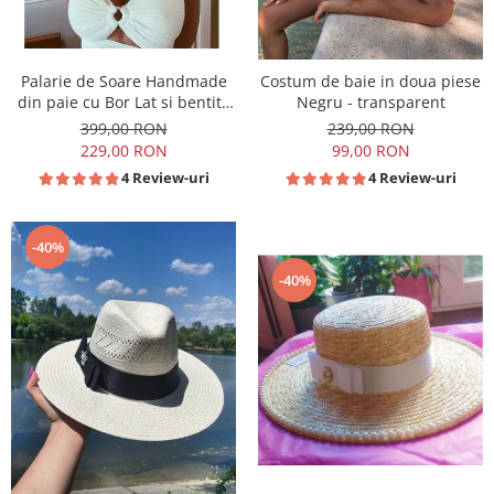
Palarie de Soare Handmade
Costum de baie in doua piese
din paie cu Bor Lat si bentita
Negru - transparent
detasabila la alegere
399,00 RON
239,00 RON
229,00 RON
99,00 RON
4 Review-uri
4 Review-uri
-40%
-40%