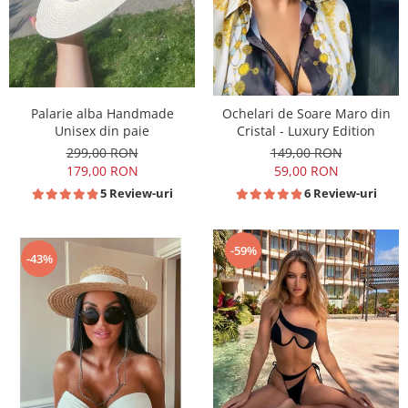
Palarie alba Handmade
Ochelari de Soare Maro din
Unisex din paie
Cristal - Luxury Edition
299,00 RON
149,00 RON
179,00 RON
59,00 RON
5 Review-uri
6 Review-uri
-59%
-43%