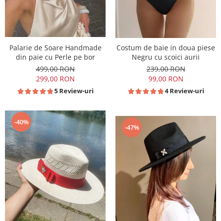
Palarie de Soare Handmade
Costum de baie in doua piese
din paie cu Perle pe bor
Negru cu scoici aurii
499,00 RON
239,00 RON
299,00 RON
99,00 RON
5 Review-uri
4 Review-uri
-40%
-47%