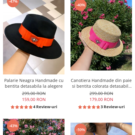
-47%
-40%
Canotiera Handmade din paie
Palarie Neagra Handmade cu
si bentita colorata detasabila
bentita detasabila la alegere
la alegere
299,00 RON
299,00 RON
179,00 RON
159,00 RON
3 Review-uri
4 Review-uri
-43%
-59%