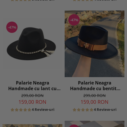
-47%
-47%
Palarie Neagra
Palarie Neagra
Handmade cu lant cu
Handmade cu bentita
perle si franjuri
detasabila la alegere
299,00 RON
299,00 RON
159,00 RON
159,00 RON
4 Review-uri
4 Review-uri