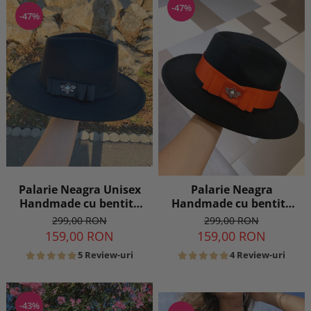
-47%
-47%
Palarie Neagra Unisex
Palarie Neagra
Handmade cu bentita
Handmade cu bentita
detasabila la alegere
detasabila la alegere
299,00 RON
299,00 RON
159,00 RON
159,00 RON
5 Review-uri
4 Review-uri
-43%