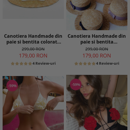
Canotiera Handmade din
Canotiera Handmade din
paie si bentita colorata
paie si bentita
detasabila
detasabila si brosa la
299,00 RON
299,00 RON
alegere
179,00 RON
179,00 RON
4 Review-uri
4 Review-uri
-59%
-59%