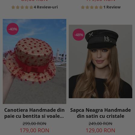
4 Review-uri
1 Review
-40%
-48%
Canotiera Handmade din
Sapca Neagra Handmade
paie cu bentita si voaleta
din satin cu cristale
cu Stele Rosii
299,00 RON
249,00 RON
179,00 RON
129,00 RON