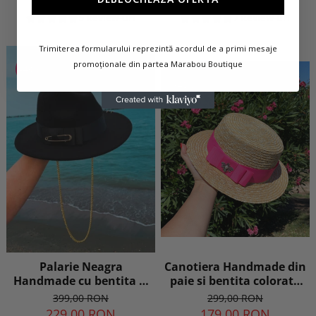
5 Review-uri
7 Review-uri
Trimiterea formularului reprezintă acordul de a primi mesaje
promoționale din partea Marabou Boutique
-43%
-40%
Palarie Neagra
Canotiera Handmade din
Handmade cu bentita si
paie si bentita colorata
lant detasabil
detasabila la alegere
399,00 RON
299,00 RON
229,00 RON
179,00 RON