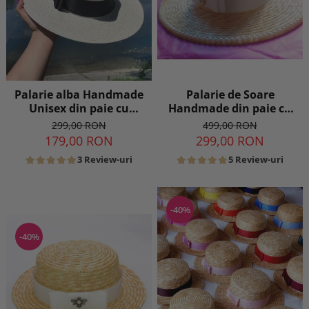
Palarie de Soare
Palarie alba Handmade
Handmade din paie cu
Unisex din paie cu
Perle Luxury
bentita si accesoriu la
499,00 RON
299,00 RON
alegere
299,00 RON
179,00 RON
5 Review-uri
3 Review-uri
-40%
-40%