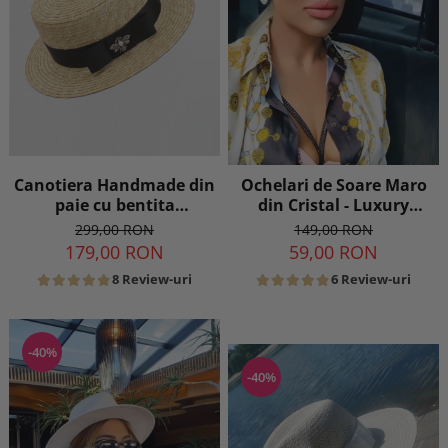
Canotiera Handmade din
Ochelari de Soare Maro
paie cu bentita
din Cristal - Luxury
detasabila
Edition
299,00 RON
149,00 RON
179,00 RON
59,00 RON
8 Review-uri
6 Review-uri
-40%
-40%