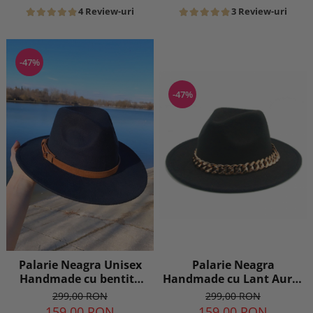
4 Review-uri
3 Review-uri
-47%
-47%
Palarie Neagra Unisex
Palarie Neagra
Handmade cu bentita
Handmade cu Lant Auriu
detasabila din piele
detasabil
299,00 RON
299,00 RON
maro
159,00 RON
159,00 RON