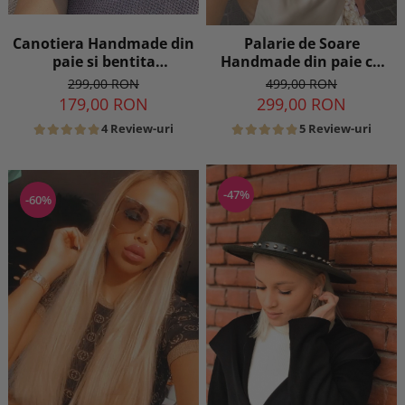
Canotiera Handmade din
Palarie de Soare
paie si bentita
Handmade din paie cu
detasabila
Perle pe bor
299,00 RON
499,00 RON
179,00 RON
299,00 RON
4 Review-uri
5 Review-uri
-47%
-60%