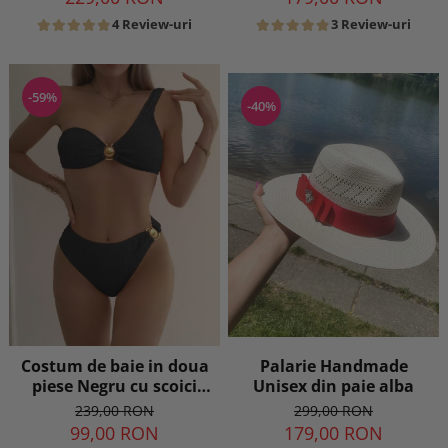
4 Review-uri
3 Review-uri
-59%
-40%
Palarie Handmade
Costum de baie in doua
Unisex din paie alba
piese Negru cu scoici
aurii
299,00 RON
239,00 RON
179,00 RON
99,00 RON