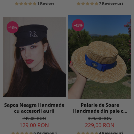
1 Review
7 Review-uri
-43%
-48%
Sapca Neagra Handmade
Palarie de Soare
cu accesorii aurii
Handmade din paie cu
Bor Lat si bentita
249,00 RON
399,00 RON
colorata detasabila
129,00 RON
229,00 RON
6 Review-uri
4 Review-uri