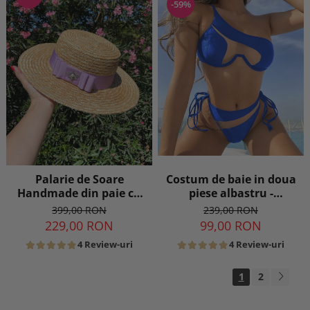
-59%
Palarie de Soare
Costum de baie in doua
Handmade din paie cu
piese albastru -
Bor Lat si bentita
transparent
399,00 RON
239,00 RON
colorata detasabila
229,00 RON
99,00 RON
4 Review-uri
4 Review-uri
1
2