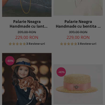
Palarie Neagra
Palarie Neagra
Handmade cu bentita si
Handmade cu lant
lant si accesoriu la
detasabil
399,00 RON
399,00 RON
alegere
229,00 RON
229,00 RON
3 Review-uri
3 Review-uri
-40%
-40%