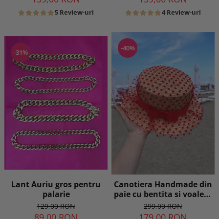
5 Review-uri
4 Review-uri
-40%
-31%
Lant Auriu gros pentru
Canotiera Handmade din
palarie
paie cu bentita si voaleta
cu buline Rosii
129,00 RON
299,00 RON
89,00 RON
179,00 RON