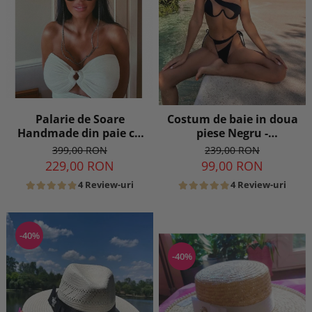
Palarie de Soare
Costum de baie in doua
Handmade din paie cu
piese Negru -
Bor Lat si bentita
transparent
399,00 RON
239,00 RON
detasabila la alegere
229,00 RON
99,00 RON
4 Review-uri
4 Review-uri
-40%
-40%