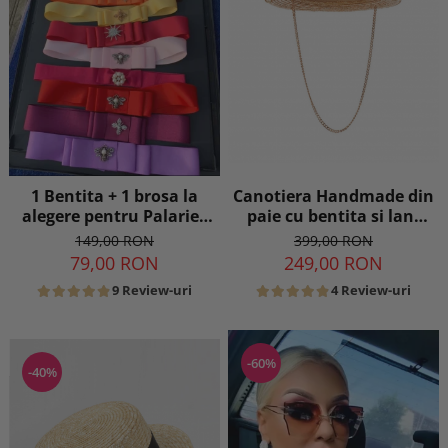
Canotiera Handmade din
1 Bentita + 1 brosa la
paie cu bentita si lant
alegere pentru Palarie -
detasabil
16 culori
399,00 RON
149,00 RON
249,00 RON
79,00 RON
4 Review-uri
9 Review-uri
-60%
-40%