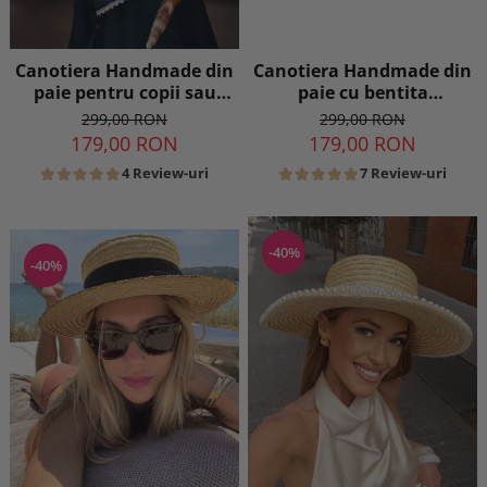
Canotiera Handmade din
Canotiera Handmade din
paie pentru copii sau
paie cu bentita
adulti cu Borul cel mai
detasabila la alegere
299,00 RON
299,00 RON
mic
179,00 RON
179,00 RON
4 Review-uri
7 Review-uri
-40%
-40%