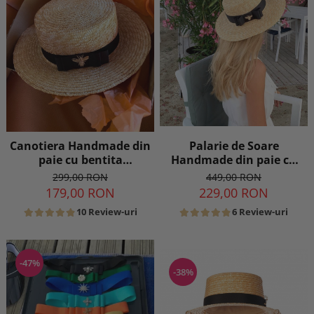
Canotiera Handmade din
Palarie de Soare
paie cu bentita
Handmade din paie cu
detasabila si accesoriu la
Bor Lat si bentita
299,00 RON
449,00 RON
alegere
detasabila la alegere
179,00 RON
229,00 RON
10 Review-uri
6 Review-uri
-47%
-38%