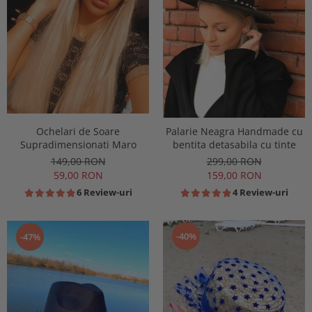
Ochelari de Soare
Palarie Neagra Handmade cu
Supradimensionati Maro
bentita detasabila cu tinte
149,00 RON
299,00 RON
59,00 RON
159,00 RON
6 Review-uri
4 Review-uri
-40%
-47%