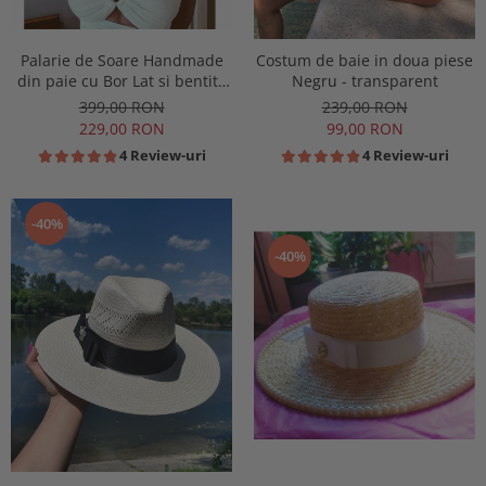
Palarie de Soare Handmade
Costum de baie in doua piese
din paie cu Bor Lat si bentita
Negru - transparent
detasabila la alegere
399,00 RON
239,00 RON
229,00 RON
99,00 RON
4 Review-uri
4 Review-uri
-40%
-40%