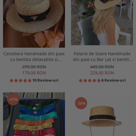
Canotiera Handmade din paie
Palarie de Soare Handmade
cu bentita detasabila si
din paie cu Bor Lat si bentita
accesoriu la alegere
detasabila la alegere
299,00 RON
449,00 RON
179,00 RON
229,00 RON
10 Review-uri
6 Review-uri
-47%
-38%