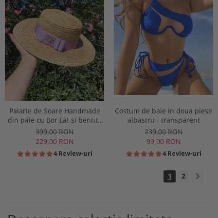
Costum de baie in doua piese
Palarie de Soare Handmade
albastru - transparent
din paie cu Bor Lat si bentita
colorata detasabila
239,00 RON
399,00 RON
99,00 RON
229,00 RON
4 Review-uri
4 Review-uri
1
2