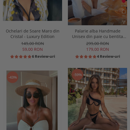
Ochelari de Soare Maro din
Palarie alba Handmade
Cristal - Luxury Edition
Unisex din paie cu bentita
detasabila
149,00 RON
299,00 RON
59,00 RON
179,00 RON
6 Review-uri
4 Review-uri
-59%
-43%