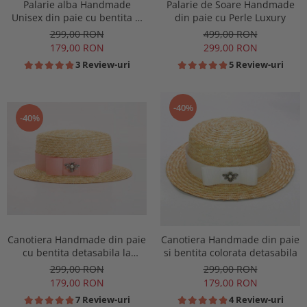
Palarie alba Handmade
Palarie de Soare Handmade
Unisex din paie cu bentita si
din paie cu Perle Luxury
accesoriu la alegere
299,00 RON
499,00 RON
179,00 RON
299,00 RON
3 Review-uri
5 Review-uri
-40%
-40%
Canotiera Handmade din paie
Canotiera Handmade din paie
cu bentita detasabila la
si bentita colorata detasabila
alegere
299,00 RON
299,00 RON
179,00 RON
179,00 RON
7 Review-uri
4 Review-uri