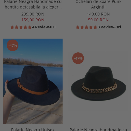
Palarie Neagra Handmade cu
Ochelari de Soare Punk
bentita detasabila la alegere
Argintii
si accesoriu
299,00 RON
149,00 RON
159,00 RON
59,00 RON
4 Review-uri
3 Review-uri
-47%
-47%
Palarie Neagra Unisex
Palarie Neagra Handmade cu