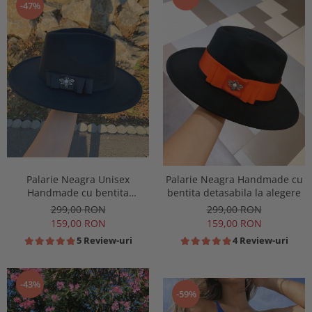
-47%
Palarie Neagra Unisex
Palarie Neagra Handmade cu
Handmade cu bentita
bentita detasabila la alegere
detasabila la alegere
299,00 RON
299,00 RON
159,00 RON
159,00 RON
5 Review-uri
4 Review-uri
-43%
-59%