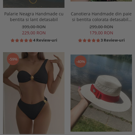
Canotiera Handmade din paie
Palarie Neagra Handmade cu
si bentita colorata detasabila
bentita si lant detasabil
la alegere
299,00 RON
399,00 RON
179,00 RON
229,00 RON
3 Review-uri
4 Review-uri
-59%
-40%