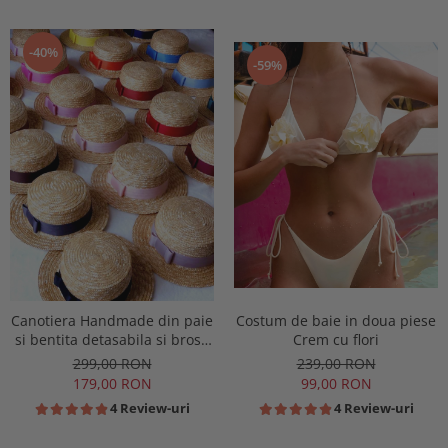
-40%
-59%
Canotiera Handmade din paie
Costum de baie in doua piese
si bentita detasabila si brosa
Crem cu flori
la alegere
299,00 RON
239,00 RON
179,00 RON
99,00 RON
4 Review-uri
4 Review-uri