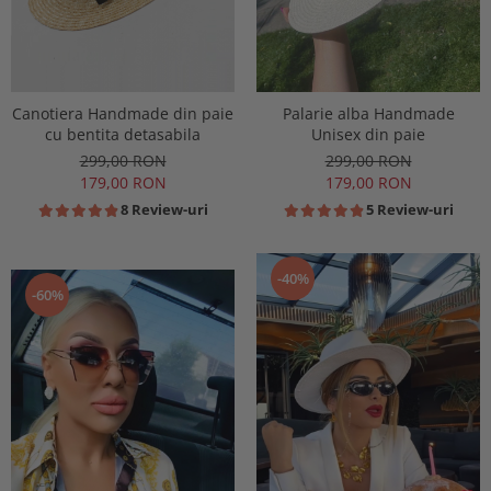
Canotiera Handmade din paie
Palarie alba Handmade
cu bentita detasabila
Unisex din paie
299,00 RON
299,00 RON
179,00 RON
179,00 RON
8 Review-uri
5 Review-uri
-40%
-60%