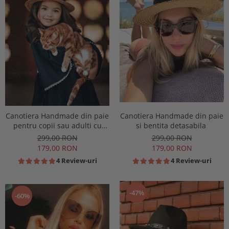
Canotiera Handmade din paie
Canotiera Handmade din paie
pentru copii sau adulti cu
si bentita detasabila
Borul cel mai mic
299,00 RON
299,00 RON
179,00 RON
179,00 RON
4 Review-uri
4 Review-uri
-47%
-60%