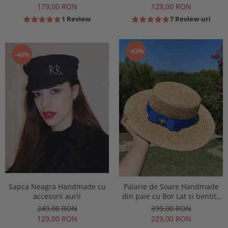
179,00 RON
129,00 RON
1 Review
7 Review-uri
-43%
-48%
Sapca Neagra Handmade cu
Palarie de Soare Handmade
accesorii aurii
din paie cu Bor Lat si bentita
colorata detasabila
249,00 RON
399,00 RON
129,00 RON
229,00 RON