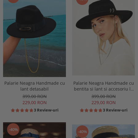
Palarie Neagra Handmade cu
Palarie Neagra Handmade cu
lant detasabil
bentita si lant si accesoriu la
alegere
399,00 RON
399,00 RON
229,00 RON
229,00 RON
3 Review-uri
3 Review-uri
-40%
-40%