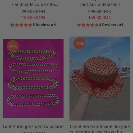
Handmade cu bentita
Lant Auriu detasabil
detasabila din piele maro
299,00 RON
299,00 RON
159,00 RON
159,00 RON
5 Review-uri
4 Review-uri
-40%
-31%
Lant Auriu gros pentru palarie
Canotiera Handmade din paie
cu bentita si voaleta cu buline