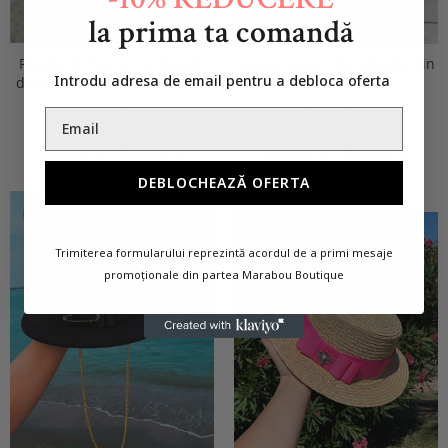
la prima ta comandă
Palarie de Soare Handmade
Sapca Neagra Handmade din
Introdu adresa de email pentru a debloca oferta
din paie cu Bor Lat si bentita
Lana cu cristale
detasabila
399,00 RON
249,00 RON
229,00 RON
129,00 RON
5 Review-uri
7 Review-uri
DEBLOCHEAZĂ OFERTA
-43%
-40%
Trimiterea formularului reprezintă acordul de a primi mesaje
promoționale din partea Marabou Boutique