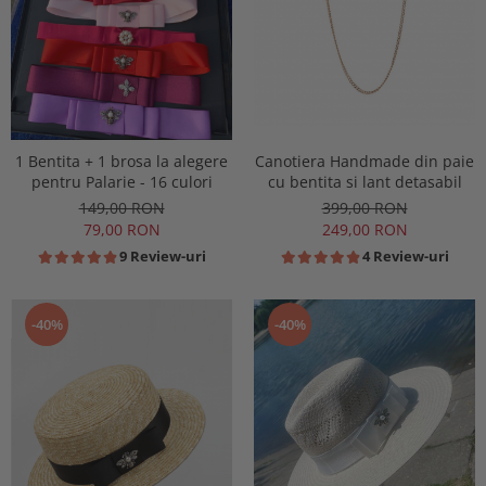
1 Bentita + 1 brosa la alegere
Canotiera Handmade din paie
pentru Palarie - 16 culori
cu bentita si lant detasabil
149,00 RON
399,00 RON
79,00 RON
249,00 RON
9 Review-uri
4 Review-uri
-40%
-40%