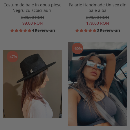
Costum de baie in doua piese
Palarie Handmade Unisex din
Negru cu scoici aurii
paie alba
239,00 RON
299,00 RON
99,00 RON
179,00 RON
4 Review-uri
3 Review-uri
-60%
-47%