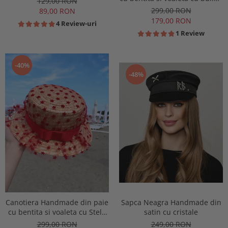
129,00 RON
Rosii
299,00 RON
89,00 RON
179,00 RON
4 Review-uri
1 Review
-40%
-48%
Canotiera Handmade din paie
Sapca Neagra Handmade din
cu bentita si voaleta cu Stele
satin cu cristale
Rosii
299,00 RON
249,00 RON