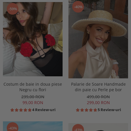
-40%
-59%
Costum de baie in doua piese
Palarie de Soare Handmade
Negru cu flori
din paie cu Perle pe bor
239,00 RON
499,00 RON
99,00 RON
299,00 RON
4 Review-uri
5 Review-uri
-43%
-43%