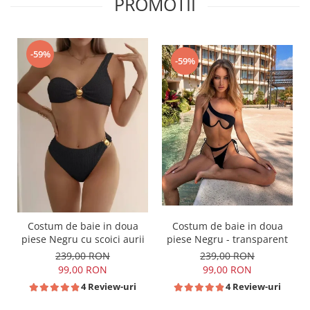
PROMOTII
-59%
-59%
Costum de baie in doua
Costum de baie in doua
piese Negru cu scoici aurii
piese Negru - transparent
239,00 RON
239,00 RON
99,00 RON
99,00 RON
4 Review-uri
4 Review-uri