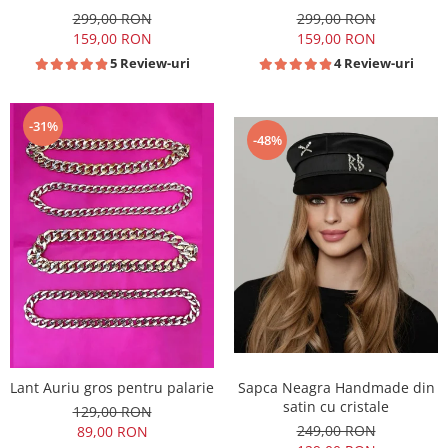
detasabila din piele maro
299,00 RON
299,00 RON
159,00 RON
159,00 RON
5 Review-uri
4 Review-uri
-31%
-48%
Lant Auriu gros pentru palarie
Sapca Neagra Handmade din
satin cu cristale
129,00 RON
249,00 RON
89,00 RON