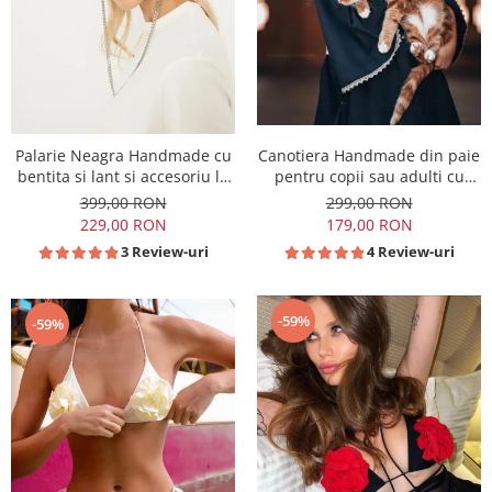
Palarie Neagra Handmade cu
Canotiera Handmade din paie
bentita si lant si accesoriu la
pentru copii sau adulti cu
alegere
Borul cel mai mic
399,00 RON
299,00 RON
229,00 RON
179,00 RON
3 Review-uri
4 Review-uri
-59%
-59%