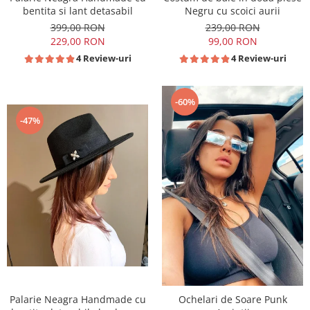
bentita si lant detasabil
Negru cu scoici aurii
399,00 RON
239,00 RON
229,00 RON
99,00 RON
4 Review-uri
4 Review-uri
-60%
-47%
Palarie Neagra Handmade cu
Ochelari de Soare Punk