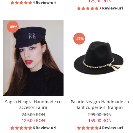
129,00 RON
4 Review-uri
7 Review-uri
-48%
-47%
Palarie Neagra Handmade cu
Sapca Neagra Handmade cu
lant cu perle si franjuri
accesorii aurii
299,00 RON
249,00 RON
159,00 RON
129,00 RON
4 Review-uri
6 Review-uri