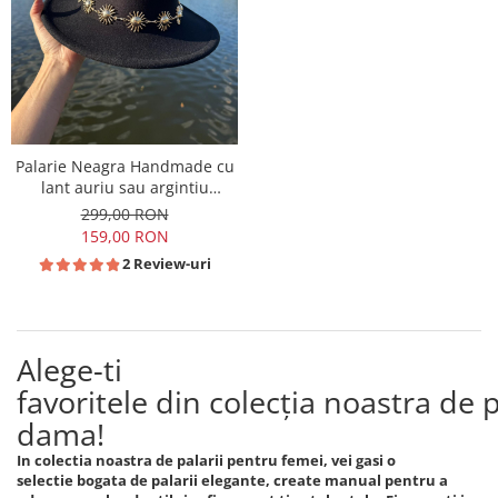
Palarie Neagra Handmade cu
lant auriu sau argintiu
detasabil
299,00 RON
159,00 RON
2 Review-uri
Alege-ti
favoritele din colecția noastra de p
dama!
In colectia noastra de palarii pentru femei, vei gasi o
selectie bogata de palarii elegante, create manual pentru a