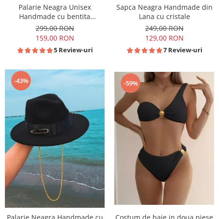
Sapca Neagra Handmade din
Palarie Neagra Unisex
Lana cu cristale
Handmade cu bentita
detasabila din piele neagra
249,00 RON
299,00 RON
129,00 RON
159,00 RON
7 Review-uri
5 Review-uri
-43%
-59%
Palarie Neagra Handmade cu
Costum de baie in doua piese