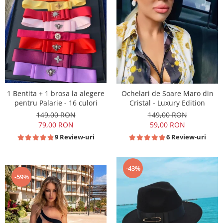
1 Bentita + 1 brosa la alegere
Ochelari de Soare Maro din
pentru Palarie - 16 culori
Cristal - Luxury Edition
149,00 RON
149,00 RON
79,00 RON
59,00 RON
9 Review-uri
6 Review-uri
-43%
-59%