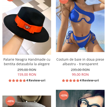
Palarie Neagra Handmade cu
Costum de baie in doua piese
bentita detasabila la alegere
albastru - transparent
299,00 RON
239,00 RON
159,00 RON
99,00 RON
4 Review-uri
4 Review-uri
-60%
-48%