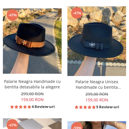
-47%
-47%
Palarie Neagra Handmade cu
Palarie Neagra Unisex
bentita detasabila la alegere
Handmade cu bentita
detasabila la alegere
299,00 RON
299,00 RON
159,00 RON
159,00 RON
4 Review-uri
5 Review-uri
-47%
-59%