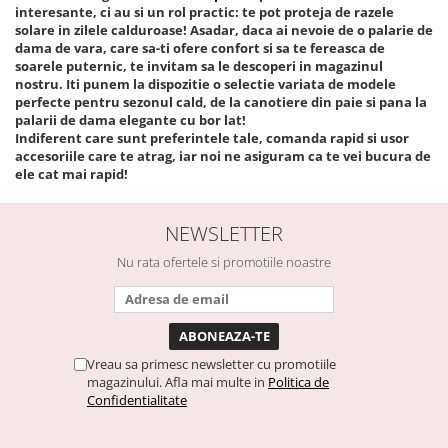
interesante, ci au si un rol practic: te pot proteja de razele
solare in zilele calduroase! Asadar, daca ai nevoie de o palarie de
dama de vara, care sa-ti ofere confort si sa te fereasca de
soarele puternic, te invitam sa le descoperi in magazinul
nostru. Iti punem la dispozitie o selectie variata de modele
perfecte pentru sezonul cald, de la canotiere din paie si pana la
palarii de dama elegante cu bor lat!
Indiferent care sunt preferintele tale, comanda rapid si usor
accesoriile care te atrag, iar noi ne asiguram ca te vei bucura de
ele cat mai rapid!
NEWSLETTER
Nu rata ofertele si promotiile noastre
Vreau sa primesc newsletter cu promotiile
magazinului. Afla mai multe in
Politica de
Confidentialitate