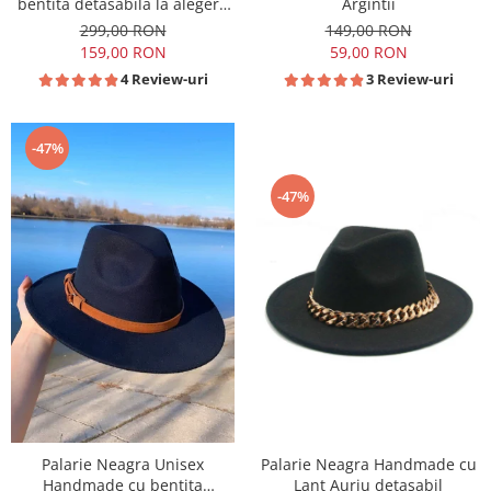
bentita detasabila la alegere
Argintii
si accesoriu
299,00 RON
149,00 RON
159,00 RON
59,00 RON
4 Review-uri
3 Review-uri
-47%
-47%
Palarie Neagra Unisex
Palarie Neagra Handmade cu
Handmade cu bentita
Lant Auriu detasabil