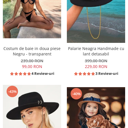
Costum de baie in doua piese
Palarie Neagra Handmade cu
Negru - transparent
lant detasabil
239,00 RON
399,00 RON
99,00 RON
229,00 RON
4 Review-uri
3 Review-uri
-43%
-40%