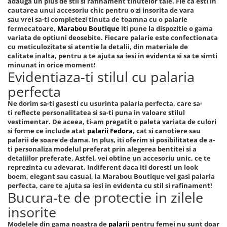
adauga un plus de stil si rafinament tinutelor tale. Fie ca esti in
cautarea unui accesoriu chic pentru o zi insorita de vara
sau vrei sa-ti completezi tinuta de toamna cu o palarie
fermecatoare,
Marabou Boutique
iti pune la dispozitie o gama
variata de optiuni deosebite. Fiecare palarie este confectionata
cu meticulozitate si atentie la detalii, din materiale de
calitate inalta, pentru a te ajuta sa iesi in evidenta si sa te simti
minunat in orice moment!
Evidentiaza-ti stilul cu palaria
perfecta
Ne dorim sa-ti gasesti cu usurinta palaria perfecta, care sa-
ti reflecte personalitatea si sa-ti puna in valoare stilul
vestimentar. De aceea, ti-am pregatit o paleta variata de culori
si forme ce include atat
palarii Fedora
, cat si canotiere sau
palarii de soare de dama. In plus, iti oferim si posibilitatea de a-
ti personaliza modelul preferat prin alegerea bentitei si a
detaliilor preferate. Astfel, vei obtine un accesoriu unic, ce te
reprezinta cu adevarat. Indiferent daca iti doresti un look
boem, elegant sau casual, la Marabou Boutique vei gasi palaria
perfecta, care te ajuta sa iesi in evidenta cu stil si rafinament!
Bucura-te de protectie in zilele
insorite
Modelele din gama noastra de
palarii
pentru femei nu sunt doar