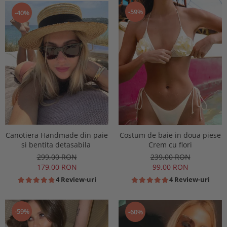
-59%
-40%
Canotiera Handmade din paie
Costum de baie in doua piese
si bentita detasabila
Crem cu flori
299,00 RON
239,00 RON
179,00 RON
99,00 RON
4 Review-uri
4 Review-uri
-59%
-60%