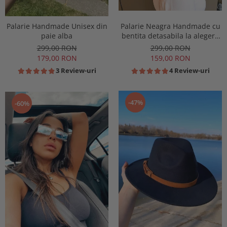
Palarie Handmade Unisex din
Palarie Neagra Handmade cu
paie alba
bentita detasabila la alegere
si accesoriu
299,00 RON
299,00 RON
179,00 RON
159,00 RON
3 Review-uri
4 Review-uri
-47%
-60%