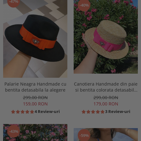
-47%
-40%
Canotiera Handmade din paie
Palarie Neagra Handmade cu
si bentita colorata detasabila
bentita detasabila la alegere
la alegere
299,00 RON
299,00 RON
179,00 RON
159,00 RON
3 Review-uri
4 Review-uri
-43%
-59%