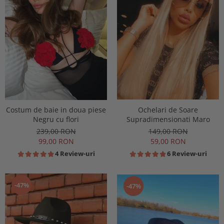
Costum de baie in doua piese
Ochelari de Soare
Negru cu flori
Supradimensionati Maro
239,00 RON
149,00 RON
99,00 RON
59,00 RON
4 Review-uri
6 Review-uri
-47%
-47%