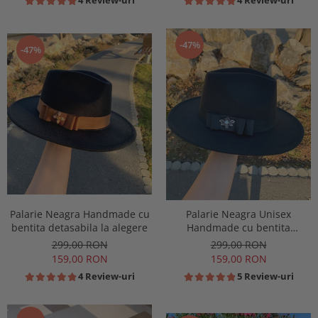
-47%
-47%
Palarie Neagra Handmade cu
Palarie Neagra Unisex
bentita detasabila la alegere
Handmade cu bentita
detasabila la alegere
299,00 RON
299,00 RON
159,00 RON
159,00 RON
4 Review-uri
5 Review-uri