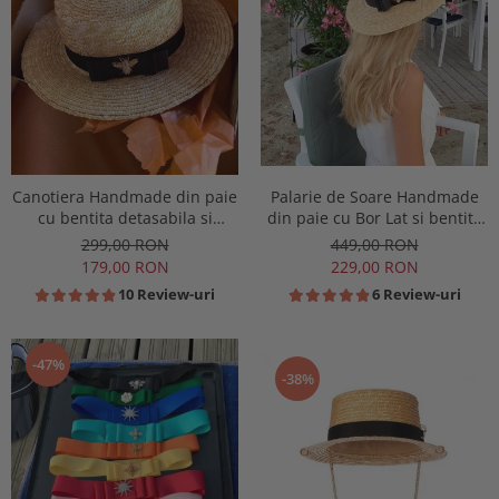
Canotiera Handmade din paie
Palarie de Soare Handmade
cu bentita detasabila si
din paie cu Bor Lat si bentita
accesoriu la alegere
detasabila la alegere
299,00 RON
449,00 RON
179,00 RON
229,00 RON
10 Review-uri
6 Review-uri
-47%
-38%