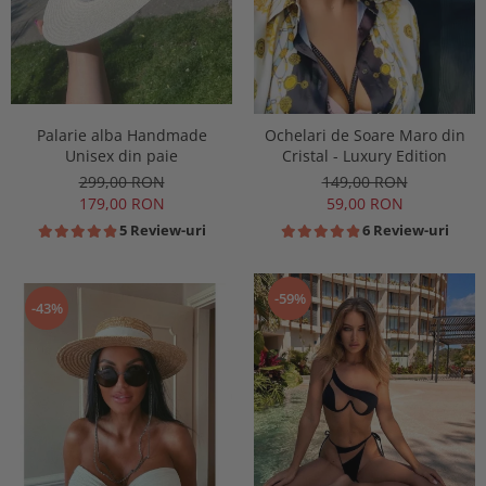
Palarie alba Handmade
Ochelari de Soare Maro din
Unisex din paie
Cristal - Luxury Edition
299,00 RON
149,00 RON
179,00 RON
59,00 RON
5 Review-uri
6 Review-uri
-59%
-43%