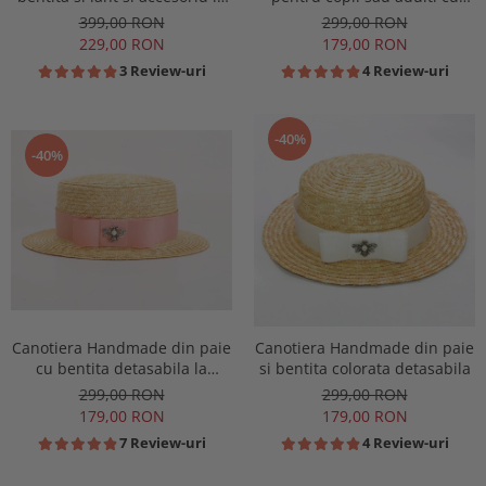
alegere
Borul cel mai mic
399,00 RON
299,00 RON
229,00 RON
179,00 RON
3 Review-uri
4 Review-uri
-40%
-40%
Canotiera Handmade din paie
Canotiera Handmade din paie
cu bentita detasabila la
si bentita colorata detasabila
alegere
299,00 RON
299,00 RON
179,00 RON
179,00 RON
7 Review-uri
4 Review-uri