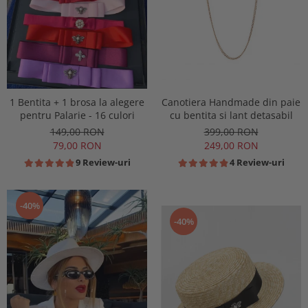
1 Bentita + 1 brosa la alegere
Canotiera Handmade din paie
pentru Palarie - 16 culori
cu bentita si lant detasabil
149,00 RON
399,00 RON
79,00 RON
249,00 RON
9 Review-uri
4 Review-uri
-40%
-40%