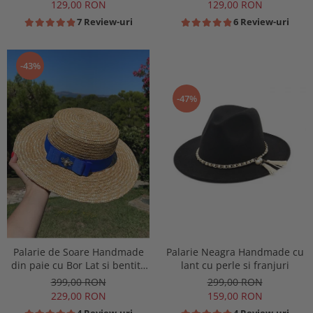
129,00 RON
129,00 RON
7 Review-uri
6 Review-uri
-43%
-47%
Palarie de Soare Handmade
Palarie Neagra Handmade cu
din paie cu Bor Lat si bentita
lant cu perle si franjuri
colorata detasabila
399,00 RON
299,00 RON
229,00 RON
159,00 RON
4 Review-uri
4 Review-uri