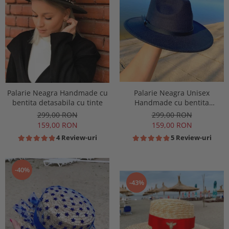
Palarie Neagra Handmade cu
Palarie Neagra Unisex
bentita detasabila cu tinte
Handmade cu bentita
detasabila din piele neagra
299,00 RON
299,00 RON
159,00 RON
159,00 RON
4 Review-uri
5 Review-uri
-40%
-43%