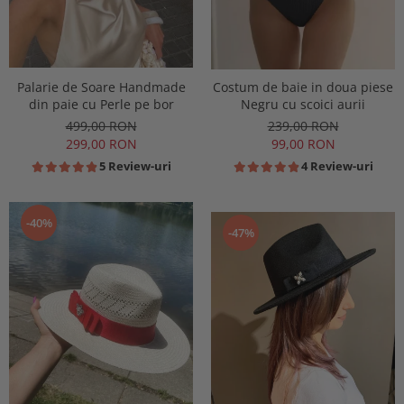
Palarie de Soare Handmade
Costum de baie in doua piese
din paie cu Perle pe bor
Negru cu scoici aurii
499,00 RON
239,00 RON
299,00 RON
99,00 RON
5 Review-uri
4 Review-uri
-40%
-47%