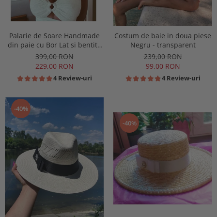
Palarie de Soare Handmade
Costum de baie in doua piese
din paie cu Bor Lat si bentita
Negru - transparent
detasabila la alegere
399,00 RON
239,00 RON
229,00 RON
99,00 RON
4 Review-uri
4 Review-uri
-40%
-40%