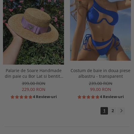
Costum de baie in doua piese
Palarie de Soare Handmade
albastru - transparent
din paie cu Bor Lat si bentita
colorata detasabila
239,00 RON
399,00 RON
99,00 RON
229,00 RON
4 Review-uri
4 Review-uri
1
2