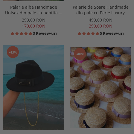
Palarie alba Handmade
Palarie de Soare Handmade
Unisex din paie cu bentita si
din paie cu Perle Luxury
accesoriu la alegere
299,00 RON
499,00 RON
179,00 RON
299,00 RON
3 Review-uri
5 Review-uri
-43%
-40%