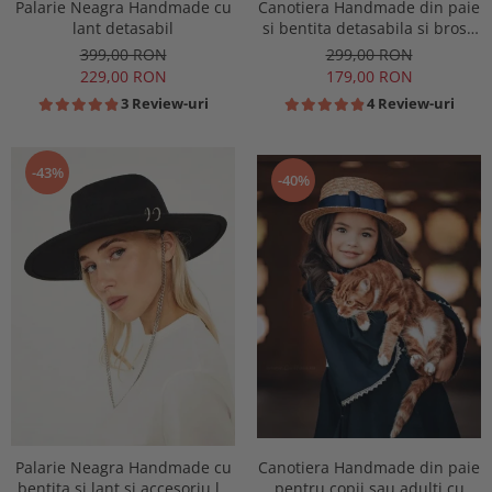
Palarie Neagra Handmade cu
Canotiera Handmade din paie
lant detasabil
si bentita detasabila si brosa
la alegere
399,00 RON
299,00 RON
229,00 RON
179,00 RON
3 Review-uri
4 Review-uri
-43%
-40%
Palarie Neagra Handmade cu
Canotiera Handmade din paie
bentita si lant si accesoriu la
pentru copii sau adulti cu