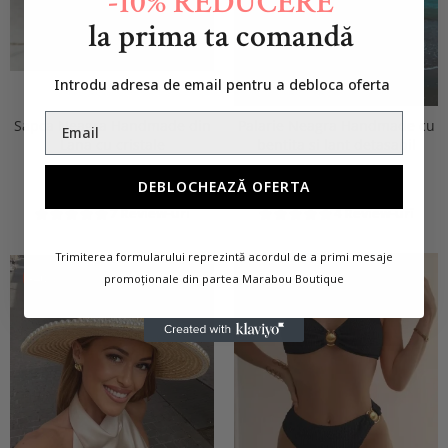
-10% REDUCERE
la prima ta comandă
Introdu adresa de email pentru a debloca oferta
Sapca Neagra Handmade din
Palarie Neagra Handmade cu
Lana cu cristale
bentita si lant detasabil
249,00 RON
399,00 RON
DEBLOCHEAZĂ OFERTA
129,00 RON
229,00 RON
7 Review-uri
4 Review-uri
Trimiterea formularului reprezintă acordul de a primi mesaje
-59%
-40%
promoționale din partea Marabou Boutique