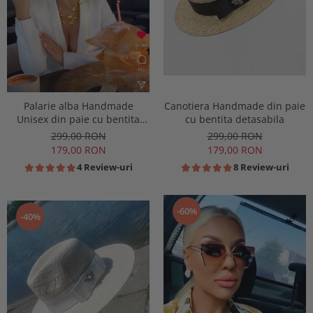
Canotiera Handmade din paie
Palarie alba Handmade
cu bentita detasabila
Unisex din paie cu bentita
detasabila
299,00 RON
299,00 RON
179,00 RON
179,00 RON
8 Review-uri
4 Review-uri
-60%
-40%