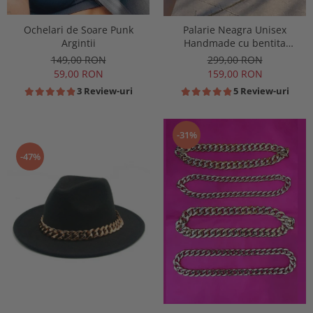
Ochelari de Soare Punk
Palarie Neagra Unisex
Argintii
Handmade cu bentita
detasabila din piele maro
149,00 RON
299,00 RON
59,00 RON
159,00 RON
3 Review-uri
5 Review-uri
-31%
-47%