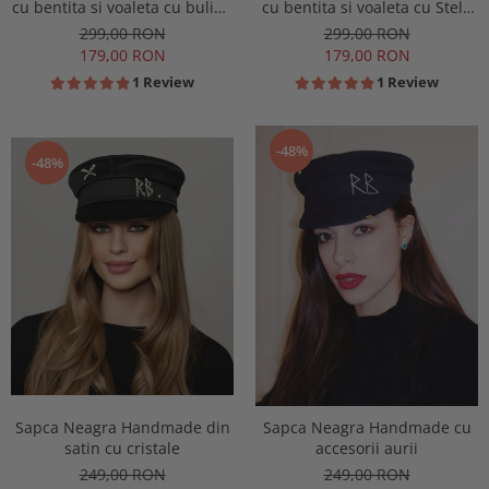
cu bentita si voaleta cu buline
cu bentita si voaleta cu Stele
Rosii
Rosii
299,00 RON
299,00 RON
179,00 RON
179,00 RON
1 Review
1 Review
-48%
-48%
Sapca Neagra Handmade din
Sapca Neagra Handmade cu
satin cu cristale
accesorii aurii
249,00 RON
249,00 RON