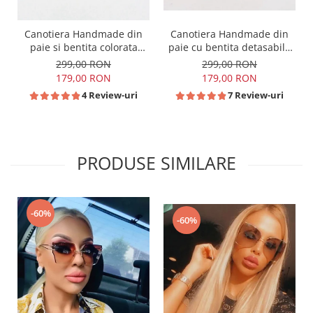
Canotiera Handmade din
Canotiera Handmade din
paie si bentita colorata
paie cu bentita detasabila
detasabila
la alegere
299,00 RON
299,00 RON
179,00 RON
179,00 RON
4 Review-uri
7 Review-uri
PRODUSE SIMILARE
-60%
-60%