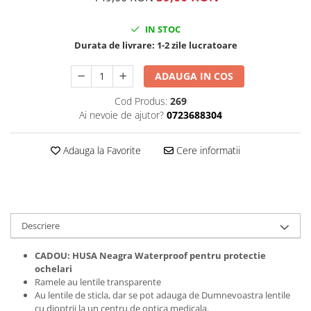
IN STOC
Durata de livrare:
1-2 zile lucratoare
ADAUGA IN COS
Cod Produs:
269
Ai nevoie de ajutor?
0723688304
Adauga la Favorite
Cere informatii
Descriere
CADOU: HUSA Neagra Waterproof pentru protectie
ochelari
Ramele au lentile transparente
Au lentile de sticla, dar se pot adauga de Dumnevoastra lentile
cu dioptrii la un centru de optica medicala.