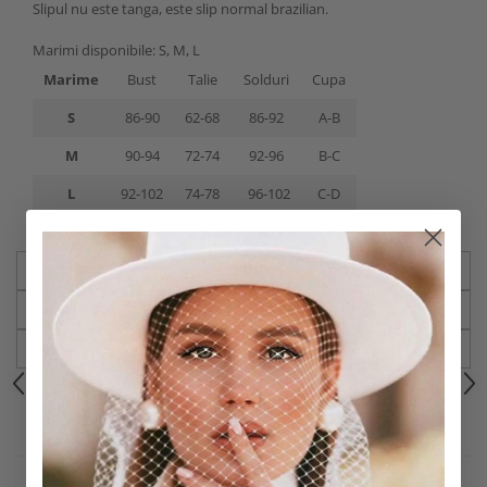
Slipul nu este tanga, este slip normal brazilian.
Marimi disponibile: S, M, L
Marime
Bust
Talie
Solduri
Cupa
S
86-90
62-68
86-92
A-B
M
90-94
72-74
92-96
B-C
L
92-102
74-78
96-102
C-D
Caracteristici
Video
(2)
Review-uri
(4)
RECOMANDARI