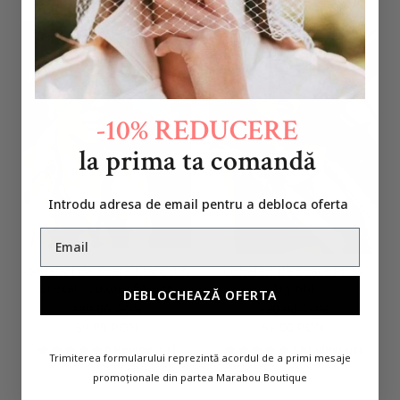
-60%
-60%
-10% REDUCERE
la prima ta comandă
Introdu adresa de email pentru a debloca oferta
Ochelari de Soare Maro din
Ochelari de Soare Punk
Cristal - Luxury Edition
Argintii
DEBLOCHEAZĂ OFERTA
149,00 RON
149,00 RON
59,00 RON
59,00 RON
6 Review-uri
3 Review-uri
Trimiterea formularului reprezintă acordul de a primi mesaje
promoționale din partea Marabou Boutique