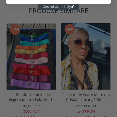
PRODUSE SIMILARE
-60%
-47%
1 Bentita + 1 brosa la
Ochelari de Soare Maro din
alegere pentru Palarie - 16
Cristal - Luxury Edition
culori
149,00 RON
149,00 RON
79,00 RON
59,00 RON