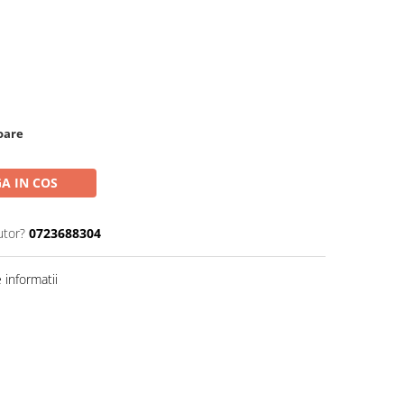
toare
A IN COS
utor?
0723688304
informatii