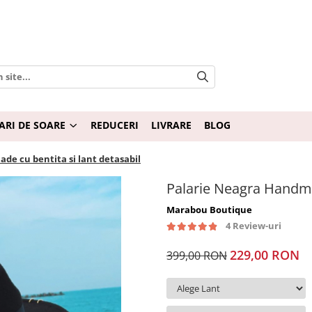
ARI DE SOARE
REDUCERI
LIVRARE
BLOG
de cu bentita si lant detasabil
Palarie Neagra Handmad
Marabou Boutique
4 Review-uri
229,00 RON
399,00 RON