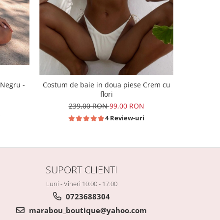
Costum de
 Negru -
Costum de baie in doua piese Crem cu
flori
2
N
239,00 RON
99,00 RON
i
4 Review-uri
SUPORT CLIENTI
Luni - Vineri 10:00 - 17:00
0723688304
marabou_boutique@yahoo.com