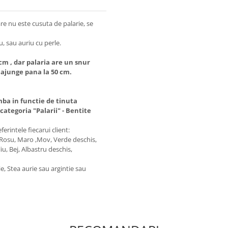
are nu este cusuta de palarie, se
iu, sau auriu cu perle.
 cm , dar palaria are un snur
i ajunge pana la 50 cm.
mba in functie de tinuta
categoria "Palarii" - Bentite
rintele fiecarui client:
, Rosu, Maro ,Mov, Verde deschis,
iu, Bej, Albastru deschis,
e, Stea aurie sau argintie sau