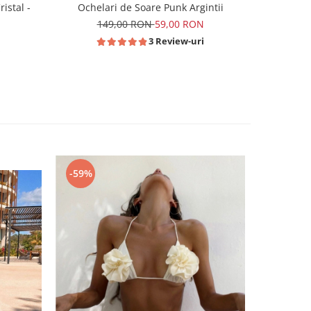
istal -
Ochelari de Soare Punk Argintii
149,00 RON
59,00 RON
N
3 Review-uri
i
-59%
-59%