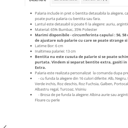
Palaria include in pret o bentita detasabila la alegere, c
poate purta palaria cu bentita sau fara.
Lantul este detasabil si poate fi la alegere: auriu, argint
Material: 65% Bumbac, 35% Poliester
Marimi disponibile - circumferinta capului : 56, 58
de ajustare sub palarie cu care se poate strange s
Latime Bor: 6 cm
Inaltimea palariei: 13 cm
Bentita nu este cusuta de palarie si se poate schi
purtata. Vindem si separat bentite extra, gasiti in 
Extra.
Palaria este realizata personalizat la comanda dupa prefe
- cu funda la alegere din 16 culori diferite: Alb, Negru
Verde inchis, Roz deschis, Roz Fuchsia, Galben, Portocal
Albastru regal, Turcoaz, Visiniu
- Brosa de pe funda la alegere: Albina aurie sau arginti
Floare cu perle