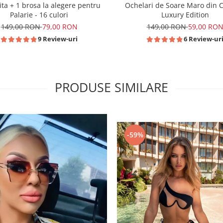
Ochelari de Soare Maro din Cr
ita + 1 brosa la alegere pentru
Luxury Edition
Palarie - 16 culori
149,00 RON
59,00 RO
149,00 RON
79,00 RON
6 Review-ur
9 Review-uri
PRODUSE SIMILARE
-59%