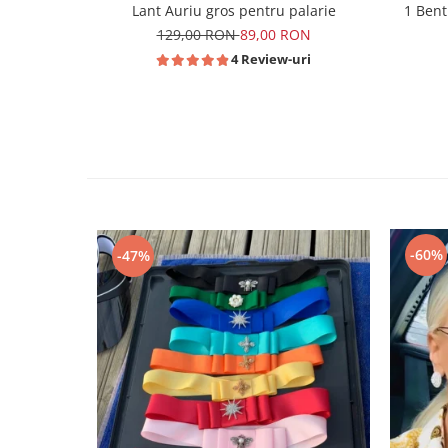
Lant Auriu gros pentru palarie
1 Bent
129,00 RON
89,00 RON
4 Review-uri
-60%
-47%