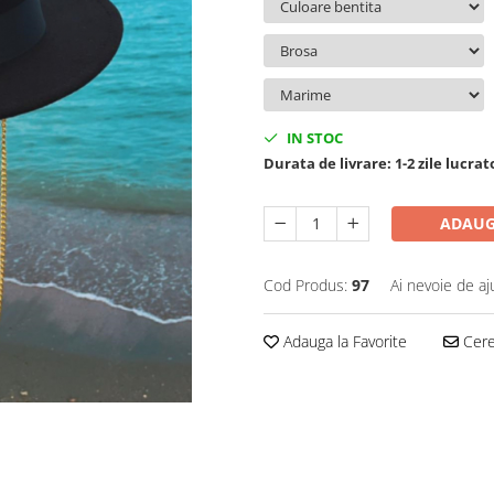
IN STOC
Durata de livrare:
1-2 zile lucra
ADAUG
Cod Produs:
97
Ai nevoie de aj
Adauga la Favorite
Cere 