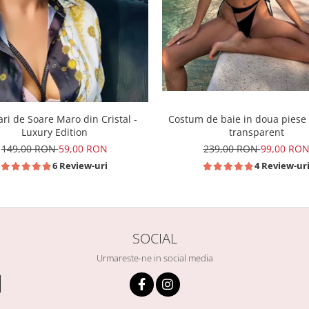
ri de Soare Maro din Cristal -
Costum de baie in doua piese
Luxury Edition
transparent
149,00 RON
59,00 RON
239,00 RON
99,00 RO
6 Review-uri
4 Review-ur
SOCIAL
Urmareste-ne in social media