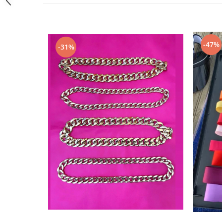
-47%
-31%