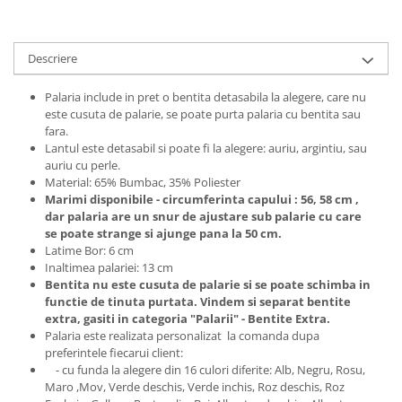
Descriere
Palaria include in pret o bentita detasabila la alegere, care nu
este cusuta de palarie, se poate purta palaria cu bentita sau
fara.
Lantul este detasabil si poate fi la alegere: auriu, argintiu, sau
auriu cu perle.
Material: 65% Bumbac, 35% Poliester
Marimi disponibile - circumferinta capului : 56, 58 cm ,
dar palaria are un snur de ajustare sub palarie cu care
se poate strange si ajunge pana la 50 cm.
Latime Bor: 6 cm
Inaltimea palariei: 13 cm
Bentita nu este cusuta de palarie si se poate schimba in
functie de tinuta purtata. Vindem si separat bentite
extra, gasiti in categoria "Palarii" - Bentite Extra.
Palaria este realizata personalizat la comanda dupa
preferintele fiecarui client:
- cu funda la alegere din 16 culori diferite: Alb, Negru, Rosu,
Maro ,Mov, Verde deschis, Verde inchis, Roz deschis, Roz