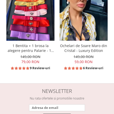
1 Bentita + 1 brosa la
Ochelari de Soare Maro din
alegere pentru Palarie - 16
Cristal - Luxury Edition
culori
149,00 RON
149,00 RON
79,00 RON
59,00 RON
9 Review-uri
6 Review-uri
NEWSLETTER
Nu rata ofertele si promotiile noastre