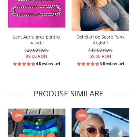
Lant Auriu gros pentru
Ochelari de Soare Punk
palarie
Argintii
129,00 RON
149,00 RON
89,00 RON
59,00 RON
4 Review-uri
3 Review-uri
PRODUSE SIMILARE
-60%
-47%