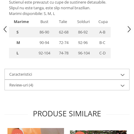
Sutienul este prevazut cu cupe de sustinere detasabile.
Slipul nu este tanga, este slip normal brazilian.
Marimi disponibile: S, M, L
Marime
Bust
Talie
Solduri
Cupa
S
86-90
62-68
86-92
A-B
M
90-94
72-74
92-96
B-C
L
92-104
74-78
96-104
C-D
Caracteristici
Review-uri
(4)
PRODUSE SIMILARE