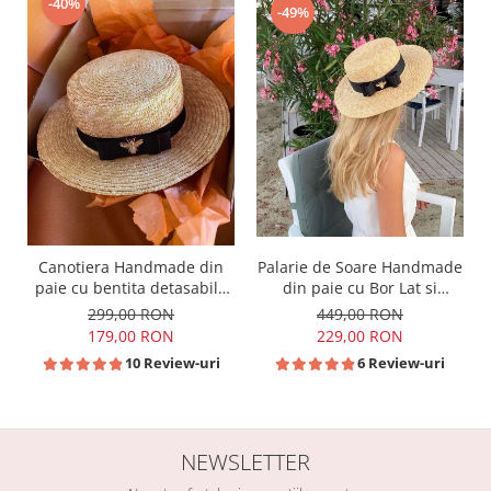
-40%
-49%
Canotiera Handmade din
Palarie de Soare Handmade
paie cu bentita detasabila
din paie cu Bor Lat si
si accesoriu la alegere
bentita detasabila la
299,00 RON
449,00 RON
alegere
179,00 RON
229,00 RON
10 Review-uri
6 Review-uri
NEWSLETTER