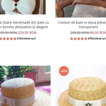
de Soare Handmade din paie cu
Costum de baie in doua piese
si bentita detasabila la alegere
transparent
399,00 RON
229,00 RON
239,00 RON
99,00 RO
4 Review-uri
4 Review-ur
-40%