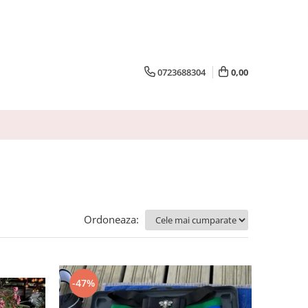
0723688304
0,00
Ordoneaza:
-47%