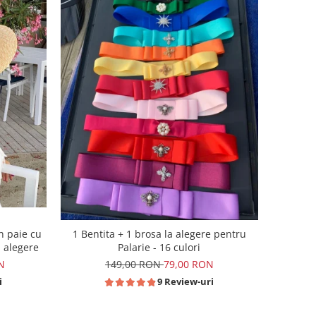
n paie cu
1 Bentita + 1 brosa la alegere pentru
a alegere
Palarie - 16 culori
N
149,00 RON
79,00 RON
i
9 Review-uri