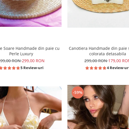
Canotiera Handmade din paie s
de Soare Handmade din paie cu
colorata detasabila
Perle Luxury
299,00 RON
179,00 RO
499,00 RON
299,00 RON
4 Review-ur
5 Review-uri
-59%