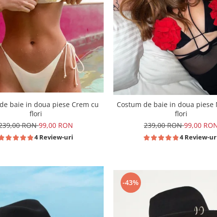
de baie in doua piese Crem cu
Costum de baie in doua piese
flori
flori
239,00 RON
99,00 RON
239,00 RON
99,00 RO
4 Review-uri
4 Review-ur
-43%