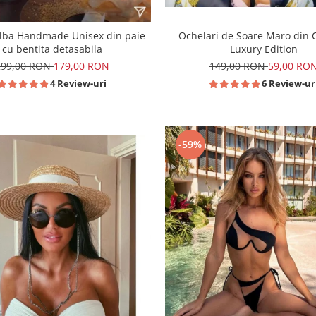
alba Handmade Unisex din paie
Ochelari de Soare Maro din Cr
cu bentita detasabila
Luxury Edition
299,00 RON
179,00 RON
149,00 RON
59,00 RO
4 Review-uri
6 Review-ur
-59%