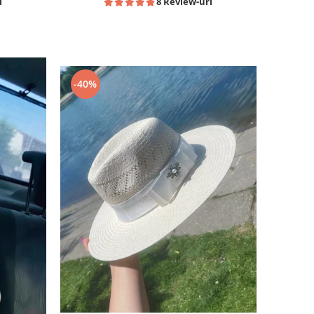
i
8 Review-uri
-40%