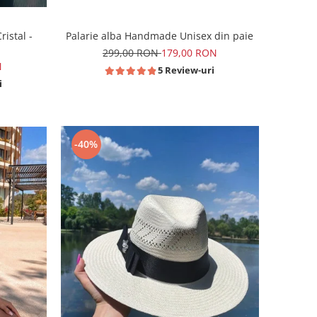
Palarie alba Handmade Unisex din paie
istal -
299,00 RON
179,00 RON
N
5 Review-uri
i
-40%