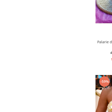
Palarie 
-59%