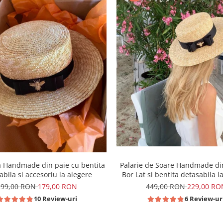
Palarie de Soare Handmade di
a Handmade din paie cu bentita
Bor Lat si bentita detasabila l
abila si accesoriu la alegere
449,00 RON
229,00 RO
299,00 RON
179,00 RON
6 Review-ur
10 Review-uri