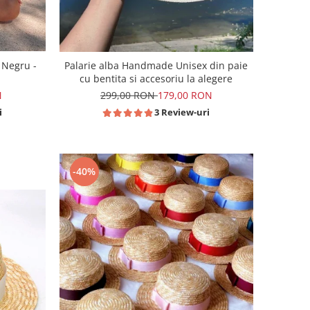
 Negru -
Palarie alba Handmade Unisex din paie
cu bentita si accesoriu la alegere
N
299,00 RON
179,00 RON
i
3 Review-uri
-40%