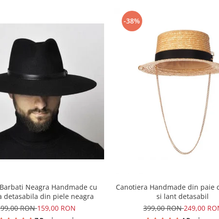
-38%
e Barbati Neagra Handmade cu
Canotiera Handmade din paie c
a detasabila din piele neagra
si lant detasabil
299,00 RON
159,00 RON
399,00 RON
249,00 RO