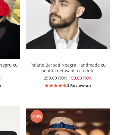
 Negru cu
Palarie Barbati Neagra Handmade cu
bentita detasabila cu tinte
N
299,00 RON
159,00 RON
i
3 Review-uri
-40%