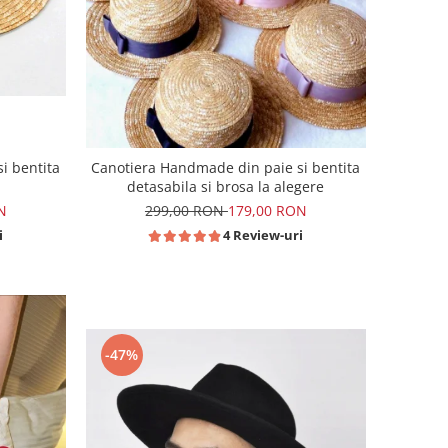
i bentita
Canotiera Handmade din paie si bentita
detasabila si brosa la alegere
N
299,00 RON
179,00 RON
i
4 Review-uri
-47%