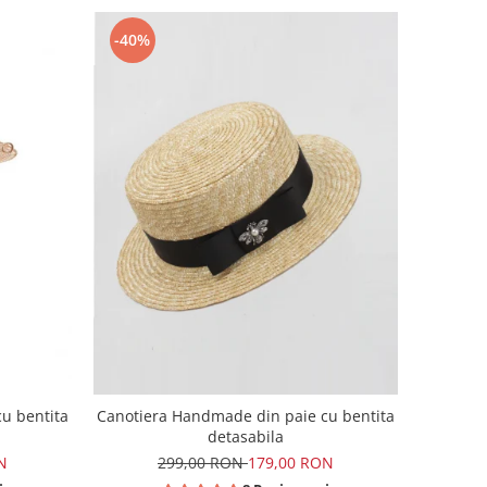
-40%
u bentita
Canotiera Handmade din paie cu bentita
detasabila
N
299,00 RON
179,00 RON