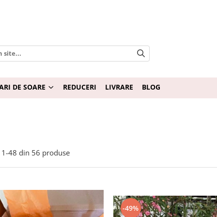
ARI DE SOARE
REDUCERI
LIVRARE
BLOG
1-
48
din
56
produse
-49%