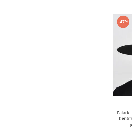
-47%
Palari
bentit