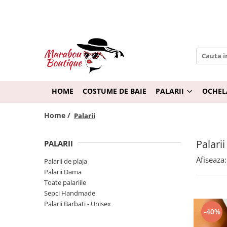
Palarii
Ochelari de soare
Palarii Dama
Ochelari pentru Femei
Palarii Barbati - Unisex
Ochelari pentru Barbati
Palarii de plaja
Ochelari pentru Copii
HOME
COSTUME DE BAIE
PALARII
OCHEL
Sepci Handmade
Rame de Ochelari
Home /
Palarii
Toate palariile
Palarii
PALARII
Afiseaza:
Palarii de plaja
Palarii Dama
Toate palariile
Sepci Handmade
Palarii Barbati - Unisex
-40%