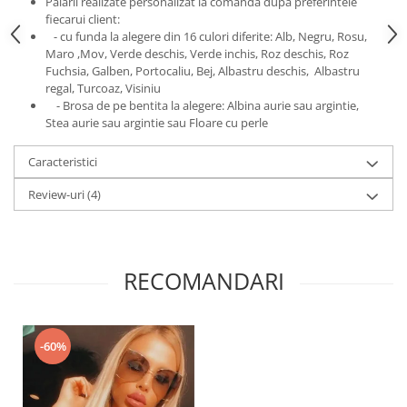
Palarii realizate personalizat la comanda dupa preferintele
fiecarui client:
- cu funda la alegere din 16 culori diferite: Alb, Negru, Rosu,
Maro ,Mov, Verde deschis, Verde inchis, Roz deschis, Roz
Fuchsia, Galben, Portocaliu, Bej, Albastru deschis, Albastru
regal, Turcoaz, Visiniu
- Brosa de pe bentita la alegere: Albina aurie sau argintie,
Stea aurie sau argintie sau Floare cu perle
Caracteristici
Review-uri
(4)
RECOMANDARI
-60%