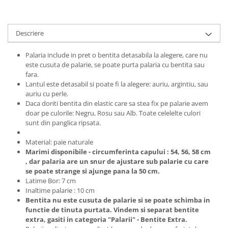
Descriere
Palaria include in pret o bentita detasabila la alegere, care nu
este cusuta de palarie, se poate purta palaria cu bentita sau
fara.
Lantul este detasabil si poate fi la alegere: auriu, argintiu, sau
auriu cu perle.
Daca doriti bentita din elastic care sa stea fix pe palarie avem
doar pe culorile: Negru, Rosu sau Alb. Toate celelelte culori
sunt din panglica ripsata.
Material: paie naturale
Marimi disponibile - circumferinta capului : 54, 56, 58 cm
, dar palaria are un snur de ajustare sub palarie cu care
se poate strange si ajunge pana la 50 cm.
Latime Bor: 7 cm
Inaltime palarie : 10 cm
Bentita nu este cusuta de palarie si se poate schimba in
functie de tinuta purtata. Vindem si separat bentite
extra, gasiti in categoria "Palarii" - Bentite Extra.