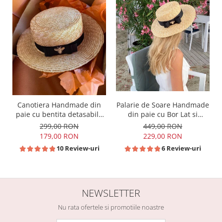
Canotiera Handmade din
Palarie de Soare Handmade
paie cu bentita detasabila
din paie cu Bor Lat si
si accesoriu la alegere
bentita detasabila la
299,00 RON
449,00 RON
alegere
179,00 RON
229,00 RON
10 Review-uri
6 Review-uri
NEWSLETTER
Nu rata ofertele si promotiile noastre