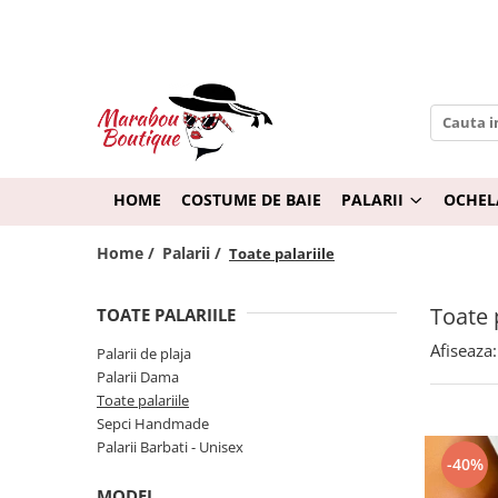
Palarii
Ochelari de soare
Palarii Dama
Ochelari pentru Femei
Palarii Barbati - Unisex
Ochelari pentru Barbati
Palarii de plaja
Ochelari pentru Copii
HOME
COSTUME DE BAIE
PALARII
OCHEL
Sepci Handmade
Rame de Ochelari
Home /
Palarii /
Toate palariile
Toate palariile
Toate p
TOATE PALARIILE
Afiseaza:
Palarii de plaja
Palarii Dama
Toate palariile
Sepci Handmade
Palarii Barbati - Unisex
-40%
MODEL