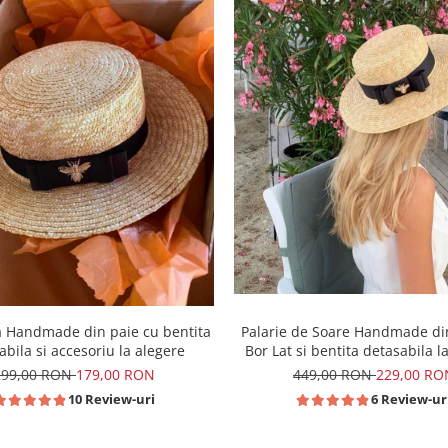
Palarie de Soare Handmade di
a Handmade din paie cu bentita
Bor Lat si bentita detasabila l
abila si accesoriu la alegere
449,00 RON
229,00 RO
299,00 RON
179,00 RON
6 Review-ur
10 Review-uri