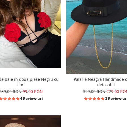
e baie in doua piese Negru cu
Palarie Neagra Handmade c
flori
detasabil
239,00 RON
99,00 RON
399,00 RON
229,00 RO
4 Review-uri
3 Review-ur