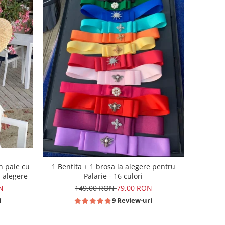
n paie cu
1 Bentita + 1 brosa la alegere pentru
a alegere
Palarie - 16 culori
N
149,00 RON
79,00 RON
i
9 Review-uri