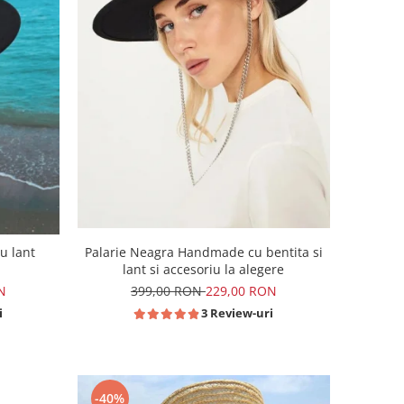
u lant
Palarie Neagra Handmade cu bentita si
lant si accesoriu la alegere
N
399,00 RON
229,00 RON
i
3 Review-uri
-40%