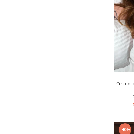
Costum d
-40%