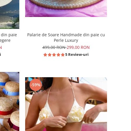
 din paie
Palarie de Soare Handmade din paie cu
legere
Perle Luxury
N
499,00 RON
299,00 RON
i
5 Review-uri
-59%