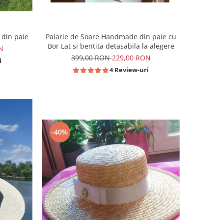
 din paie
Palarie de Soare Handmade din paie cu
Bor Lat si bentita detasabila la alegere
N
399,00 RON
229,00 RON
i
4 Review-uri
-40%