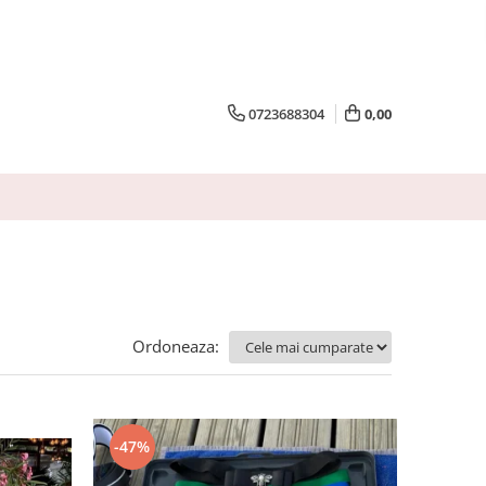
0723688304
0,00
Ordoneaza:
-47%