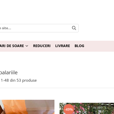
ARI DE SOARE
REDUCERI
LIVRARE
BLOG
alariile
1-
48
din
53
produse
-49%