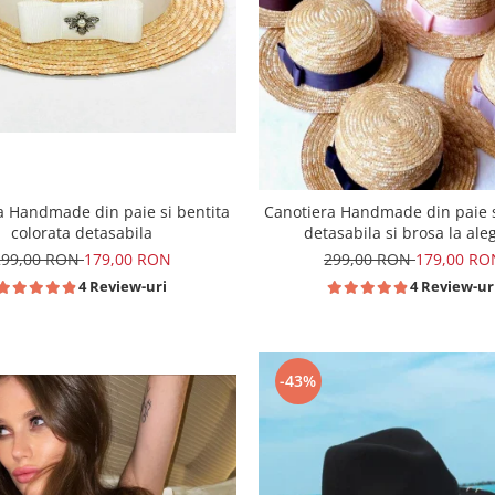
a Handmade din paie si bentita
Canotiera Handmade din paie s
colorata detasabila
detasabila si brosa la ale
299,00 RON
179,00 RON
299,00 RON
179,00 RO
4 Review-uri
4 Review-ur
-43%