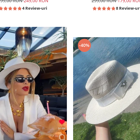
299,00 RON
179,00 RO
399,00 RON
249,00 RON
8 Review-ur
4 Review-uri
-40%