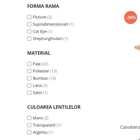
FORMA RAMA
Fluture
(2)
-38%
Supradimensionati
(1)
Cat Eye
(1)
Dreptunghiulari
(1)
MATERIAL
Paie
(22)
Poliester
(13)
Bumbac
(13)
Lana
(3)
Satin
(1)
CULOAREA LENTILELOR
Maro
(2)
Transparent
(1)
Canotier
Argintiu
(1)