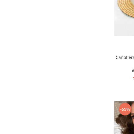
Canotier
-59%