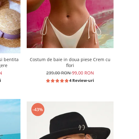
Costum de baie in doua piese Crem cu
i bentita
flori
gere
239,00 RON
99,00 RON
N
4 Review-uri
i
-43%