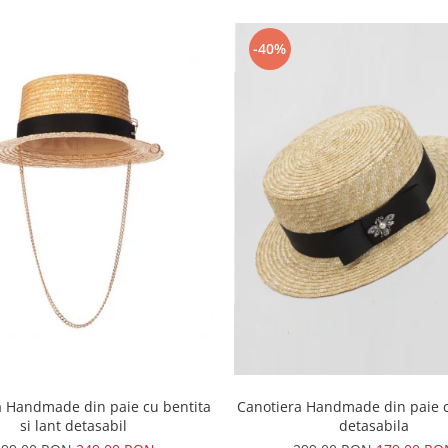
-40%
Canotiera Handmade din paie c
a Handmade din paie cu bentita
detasabila
si lant detasabil