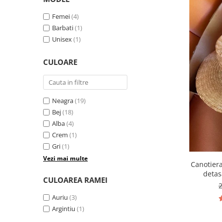
Femei
(4)
Barbati
(1)
Unisex
(1)
CULOARE
Neagra
(19)
Bej
(18)
Alba
(4)
Crem
(1)
Gri
(1)
Vezi mai multe
Canotier
detas
CULOAREA RAMEI
Auriu
(3)
Argintiu
(1)