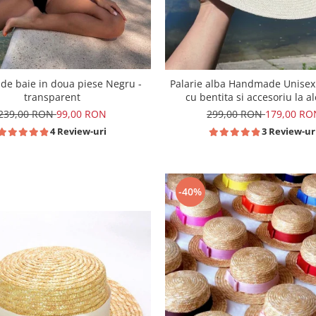
de baie in doua piese Negru -
Palarie alba Handmade Unisex
transparent
cu bentita si accesoriu la a
239,00 RON
99,00 RON
299,00 RON
179,00 RO
4 Review-uri
3 Review-ur
-40%