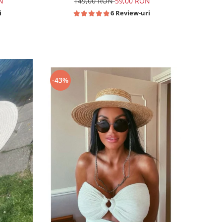
N
149,00 RON
59,00 RON
i
6 Review-uri
-43%