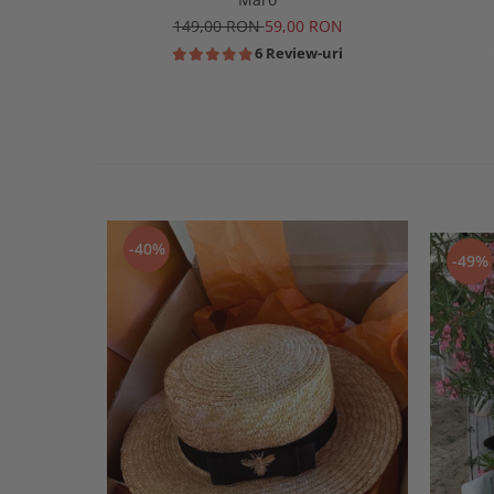
149,00 RON
59,00 RON
6 Review-uri
-40%
-49%