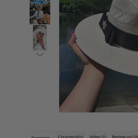
Caracteristici
Video
(1)
Review-uri
(3)
Descriere