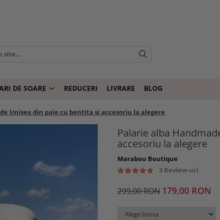
ARI DE SOARE
REDUCERI
LIVRARE
BLOG
e Unisex din paie cu bentita si accesoriu la alegere
Palarie alba Handmade 
accesoriu la alegere
Marabou Boutique
3 Review-uri
179,00 RON
299,00 RON