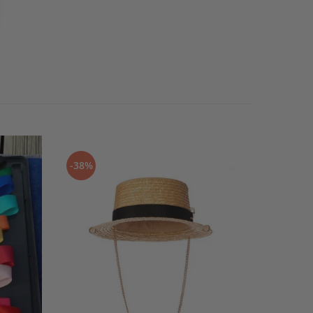
-38%
-40%