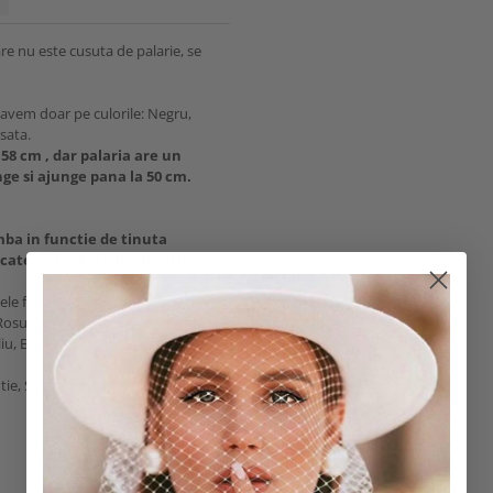
are nu este cusuta de palarie, se
e avem doar pe culorile: Negru,
sata.
 58 cm , dar palaria are un
nge si ajunge pana la 50 cm.
mba in functie de tinuta
categoria "Palarii" - Bentite
le fiecarui client:
, Rosu, Maro ,Mov, Verde deschis,
iu, Bej, Albastru deschis,
ie, Stea aurie sau argintie sau