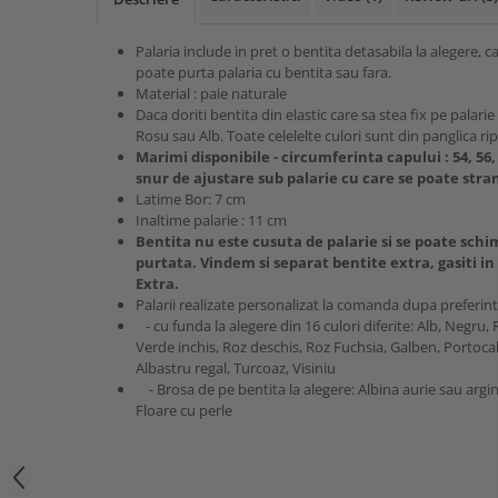
Palaria include in pret o bentita detasabila la alegere, c
poate purta palaria cu bentita sau fara.
Material : paie naturale
Daca doriti bentita din elastic care sa stea fix pe palari
Rosu sau Alb. Toate celelelte culori sunt din panglica rip
Marimi disponibile - circumferinta capului : 54, 56,
snur de ajustare sub palarie cu care se poate stra
Latime Bor: 7 cm
Inaltime palarie : 11 cm
Bentita nu este cusuta de palarie si se poate schi
purtata. Vindem si separat bentite extra, gasiti in 
Extra.
Palarii realizate personalizat la comanda dupa preferinte
- cu funda la alegere din 16 culori diferite: Alb, Negru
Verde inchis, Roz deschis, Roz Fuchsia, Galben, Portocal
Albastru regal, Turcoaz, Visiniu
- Brosa de pe bentita la alegere: Albina aurie sau argint
Floare cu perle