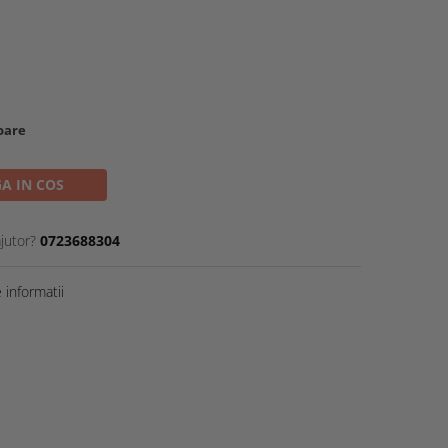
toare
A IN COS
jutor?
0723688304
informatii