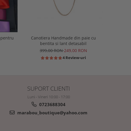
Canotiera Handmade din paie cu
 pentru
Canoti
bentita si lant detasabil
399,00 RON
249,00 RON
N
29
4 Review-uri
i
SUPORT CLIENTI
Luni - Vineri 10:00 - 17:00
0723688304
marabou_boutique@yahoo.com