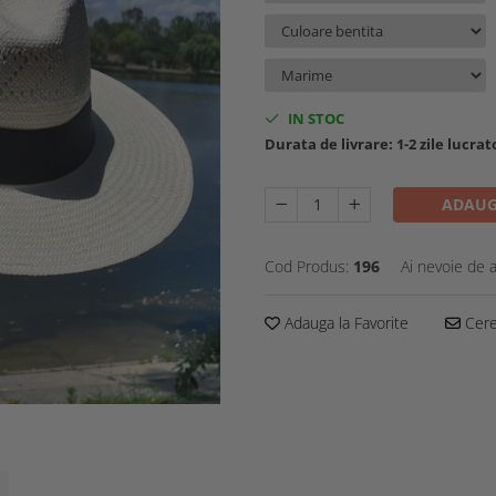
IN STOC
Durata de livrare:
1-2 zile lucra
ADAUG
Cod Produs:
196
Ai nevoie de a
Adauga la Favorite
Cere 