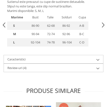
Sutienul este prevazut cu cupe de sustinere detasabile.
Slipul nu este tanga, este slip normal brazilian.
Marimi disponibile: S, M, L
Marime
Bust
Talie
Solduri
Cupa
S
86-90
62-68
86-92
A-B
M
90-94
72-74
92-96
B-C
L
92-104
74-78
96-104
C-D
Caracteristici
Review-uri
(4)
PRODUSE SIMILARE