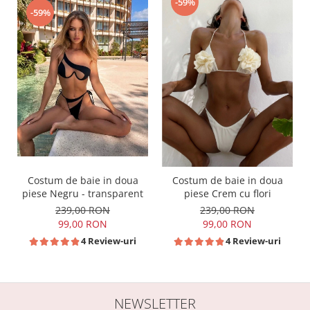
-59%
-59%
Costum de baie in doua
Costum de baie in doua
piese Negru - transparent
piese Crem cu flori
239,00 RON
239,00 RON
99,00 RON
99,00 RON
4 Review-uri
4 Review-uri
NEWSLETTER