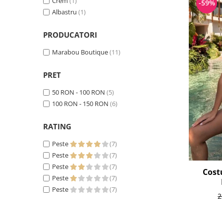
Crem
(1)
-59%
Albastru
(1)
PRODUCATORI
Marabou Boutique
(11)
PRET
50 RON - 100 RON
(5)
100 RON - 150 RON
(6)
RATING
Peste
(7)
Peste
(7)
Peste
(7)
Cost
Peste
(7)
Peste
(7)
2