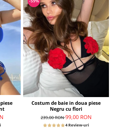
-59%
 piese
Costum de baie in doua piese
nt
Negru cu flori
ON
99,00 RON
239,00 RON
i
4 Review-uri