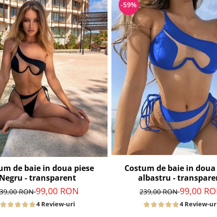
-59%
Costum de baie in doua
um de baie in doua piese
albastru - transpare
Negru - transparent
99,00 R
99,00 RON
239,00 RON
39,00 RON
4 Review-ur
4 Review-uri