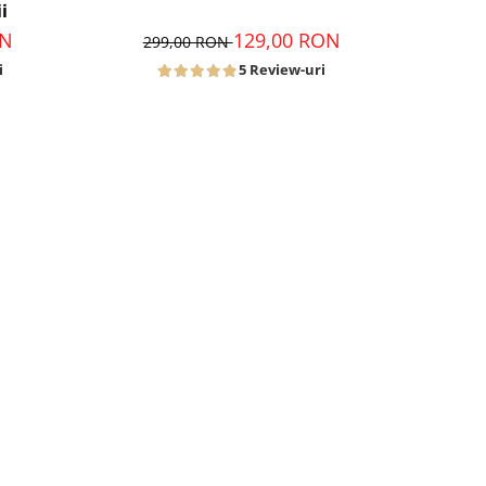
i
129,00 RON
ON
299,00 RON
5 Review-uri
i