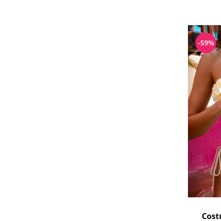
-59%
Cost