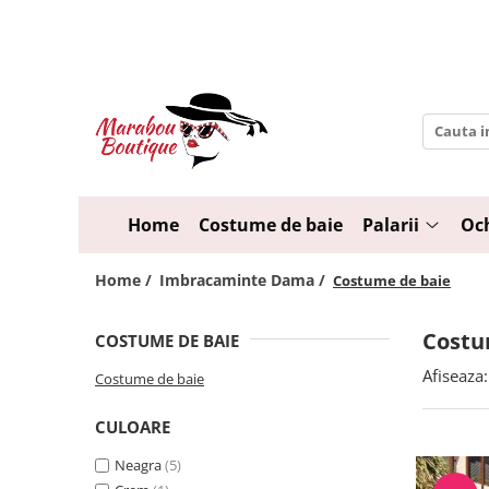
Palarii
Ochelari de soare
Palarii Dama
Ochelari pentru Femei
Palarii Barbati - Unisex
Ochelari pentru Barbati
Palarii de plaja
Ochelari pentru Copii
Sepci Handmade
Rame de Ochelari
Home
Costume de baie
Palarii
Och
Toate palariile
Home /
Imbracaminte Dama /
Costume de baie
Costu
COSTUME DE BAIE
Afiseaza:
Costume de baie
CULOARE
Neagra
(5)