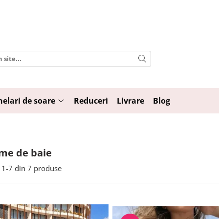
elari de soare
Reduceri
Livrare
Blog
me de baie
1-
7
din
7
produse