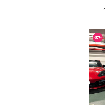
2
-57%