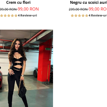
Crem cu flori
Negru cu scoici auri
99,00 RON
99,00 R
39,00 RON
239,00 RON
4 Review-uri
4 Review-ur