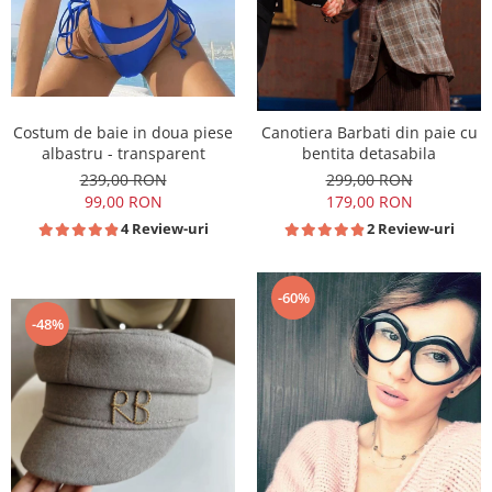
Costum de baie in doua piese
Canotiera Barbati din paie cu
albastru - transparent
bentita detasabila
239,00 RON
299,00 RON
99,00 RON
179,00 RON
4 Review-uri
2 Review-uri
-60%
-48%