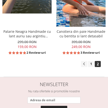
Palarie Neagra Handmade cu
Canotiera din paie Handmade
lant auriu sau argintiu
cu bentita si lant detasabil
detasabil
299,00 RON
399,00 RON
159,00 RON
249,00 RON
2 Review-uri
3 Review-uri
1
2
NEWSLETTER
Nu rata ofertele si promotiile noastre