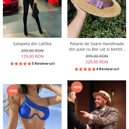
Salopeta din catifea
Palarie de Soare Handmade
din paie cu Bor Lat si bentita
299,00 RON
colorata detasabila
399,00 RON
129,00 RON
229,00 RON
5 Review-uri
4 Review-uri
-40%
-59%