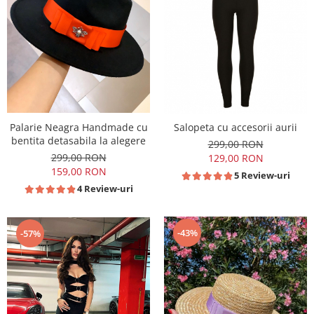
Palarie Neagra Handmade cu
Salopeta cu accesorii aurii
bentita detasabila la alegere
299,00 RON
299,00 RON
129,00 RON
159,00 RON
5 Review-uri
4 Review-uri
-43%
-57%