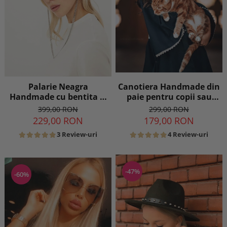
Canotiera Handmade din
Palarie Neagra
paie pentru copii sau
Handmade cu bentita si
adulti cu Borul cel mai
lant si accesoriu la
299,00 RON
399,00 RON
mic
alegere
179,00 RON
229,00 RON
4 Review-uri
3 Review-uri
-47%
-60%