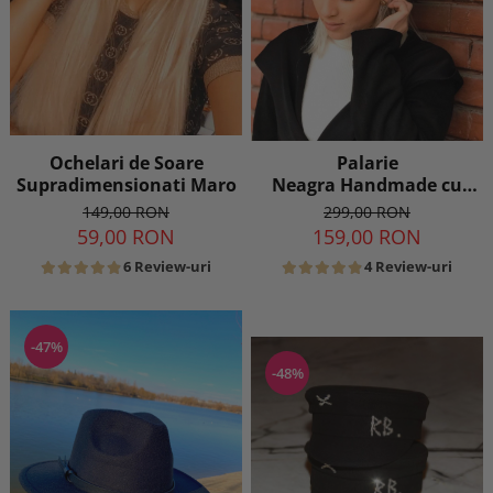
Ochelari de Soare
Palarie
Supradimensionati Maro
Neagra Handmade cu
bentita detasabila cu
149,00 RON
299,00 RON
tinte
59,00 RON
159,00 RON
6 Review-uri
4 Review-uri
-47%
-48%