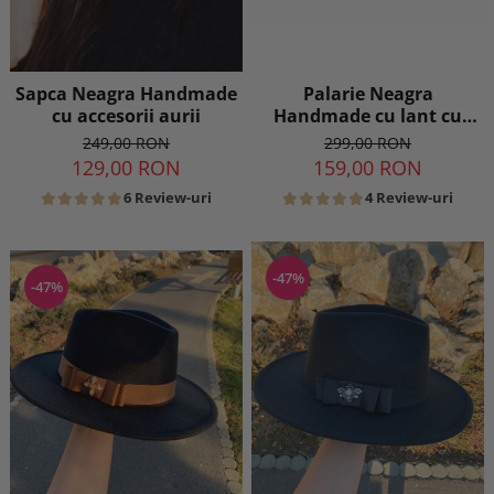
Palarie Neagra
Sapca Neagra Handmade
Handmade cu lant cu
cu accesorii aurii
perle si franjuri
299,00 RON
249,00 RON
159,00 RON
129,00 RON
4 Review-uri
6 Review-uri
-47%
-47%