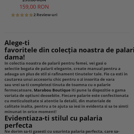
159,00 RON
2 Review-uri
Alege-ti
favoritele din colecția noastra de palar
dama!
In colectia noastra de palarii pentru femei, vei gasi o
selectie bogata de palarii elegante, create manual pentru a
adauga un plus de stil si rafinament tinutelor tale. Fie ca esti in
cautarea unui accesoriu chic pentru o zi insorita de vara
sau vrei sa-ti completezi tinuta de toamna cu o palarie
fermecatoare,
Marabou Boutique
iti pune la dispozitie o gama
variata de optiuni deosebite. Fiecare palarie este confectionata
cu meticulozitate si atentie la detalii, din materiale de
calitate inalta, pentru a te ajuta sa iesi in evidenta si sa te simti
minunat in orice moment!
Evidentiaza-ti stilul cu palaria
perfecta
Ne dorim sa-ti gasesti cu usurinta palaria perfecta, care sa-