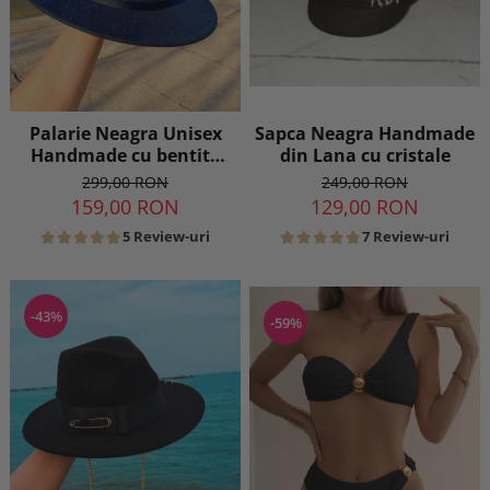
Sapca Neagra Handmade
Palarie Neagra Unisex
din Lana cu cristale
Handmade cu bentita
detasabila din piele
249,00 RON
299,00 RON
neagra
129,00 RON
159,00 RON
7 Review-uri
5 Review-uri
-43%
-59%