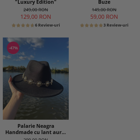
"Luxury Edition"
Buze
249,00 RON
149,00 RON
129,00 RON
59,00 RON
6 Review-uri
3 Review-uri
-47%
Palarie Neagra
Handmade cu lant auriu
sau argintiu detasabil
299,00 RON