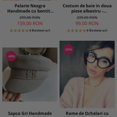
Palarie Neagra
Costum de baie in doua
Handmade cu bentita
piese albastru -
detasabila la alegere
transparent
299,00 RON
239,00 RON
159,00 RON
99,00 RON
4 Review-uri
4 Review-uri
-60%
-48%
Sapca Gri Handmade
Rame de Ochelari cu