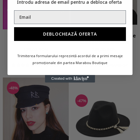
Introdu adresa de email pentru a debloca oferta
DEBLOCHEAZĂ OFERTA
Sapca Neagra Handmade
Lant Auriu gros pentru
din satin cu cristale
palarie
249,00 RON
129,00 RON
129,00 RON
89,00 RON
Trimiterea formularului reprezintă acordul de a primi mesaje
promoționale din partea Marabou Boutique
7 Review-uri
4 Review-uri
-48%
-47%