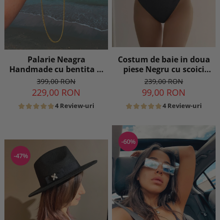
Costum de baie in doua
Palarie Neagra
piese Negru cu scoici
Handmade cu bentita si
aurii
lant detasabil
239,00 RON
399,00 RON
99,00 RON
229,00 RON
4 Review-uri
4 Review-uri
-60%
-47%