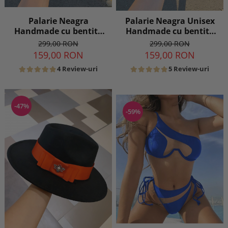
Palarie Neagra
Palarie Neagra Unisex
Handmade cu bentita
Handmade cu bentita
detasabila la alegere
detasabila la alegere
299,00 RON
299,00 RON
159,00 RON
159,00 RON
4 Review-uri
5 Review-uri
-47%
-59%