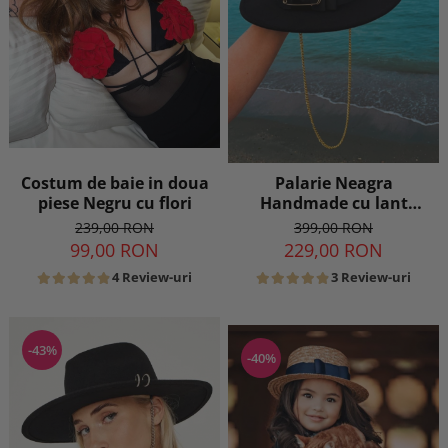
Costum de baie in doua
Palarie Neagra
piese Negru cu flori
Handmade cu lant
detasabil
239,00 RON
399,00 RON
99,00 RON
229,00 RON
4 Review-uri
3 Review-uri
-43%
-40%