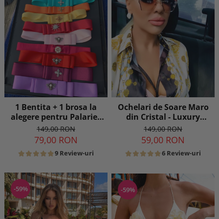
1 Bentita + 1 brosa la
Ochelari de Soare Maro
alegere pentru Palarie -
din Cristal - Luxury
16 culori
Edition
149,00 RON
149,00 RON
79,00 RON
59,00 RON
9 Review-uri
6 Review-uri
-59%
-59%