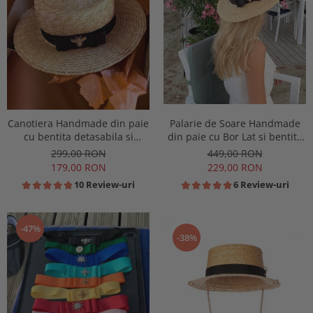
Canotiera Handmade din paie
Palarie de Soare Handmade
cu bentita detasabila si
din paie cu Bor Lat si bentita
accesoriu la alegere
detasabila la alegere
299,00 RON
449,00 RON
179,00 RON
229,00 RON
10 Review-uri
6 Review-uri
-47%
-38%