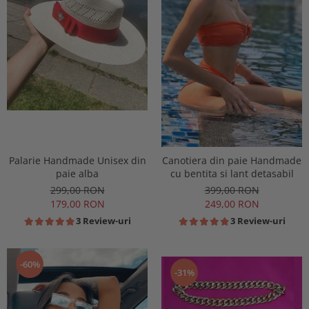
Palarie Handmade Unisex din
Canotiera din paie Handmade
paie alba
cu bentita si lant detasabil
299,00 RON
399,00 RON
179,00 RON
249,00 RON
3 Review-uri
3 Review-uri
-60%
-31%