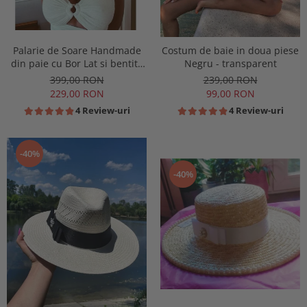
Palarie de Soare Handmade
Costum de baie in doua piese
din paie cu Bor Lat si bentita
Negru - transparent
detasabila la alegere
399,00 RON
239,00 RON
229,00 RON
99,00 RON
4 Review-uri
4 Review-uri
-40%
-40%