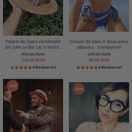
Costum de baie in doua piese
Palarie de Soare Handmade
albastru - transparent
din paie cu Bor Lat si bentita
colorata detasabila
239,00 RON
399,00 RON
99,00 RON
229,00 RON
4 Review-uri
4 Review-uri
-40%
-60%