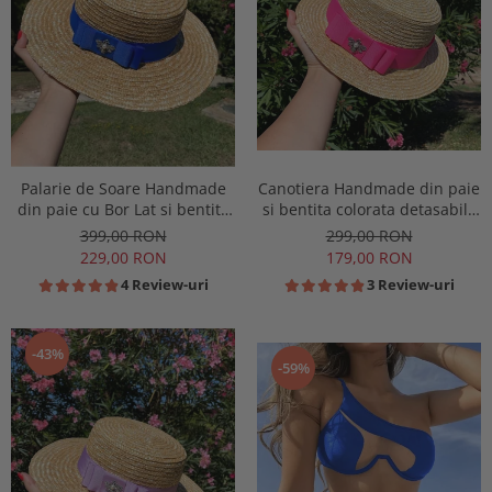
Palarie de Soare Handmade
Canotiera Handmade din paie
din paie cu Bor Lat si bentita
si bentita colorata detasabila
colorata detasabila
la alegere
399,00 RON
299,00 RON
229,00 RON
179,00 RON
4 Review-uri
3 Review-uri
-43%
-59%