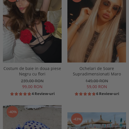
Costum de baie in doua piese
Ochelari de Soare
Negru cu flori
Supradimensionati Maro
239,00 RON
149,00 RON
99,00 RON
59,00 RON
4 Review-uri
6 Review-uri
-40%
-43%