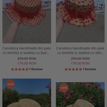
Canotiera Handmade din paie
Canotiera Handmade din paie
cu bentita si voaleta cu buline
cu bentita si voaleta cu Stele
Rosii
Rosii
299,00 RON
299,00 RON
179,00 RON
179,00 RON
1 Review
1 Review
-43%
-40%