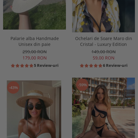
Palarie alba Handmade
Ochelari de Soare Maro din
Unisex din paie
Cristal - Luxury Edition
299,00 RON
149,00 RON
179,00 RON
59,00 RON
5 Review-uri
6 Review-uri
-59%
-43%