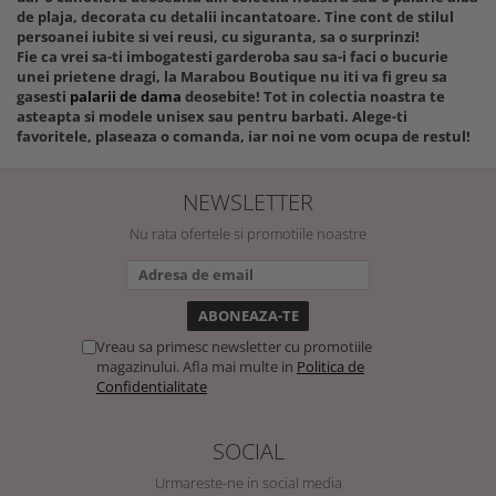
de plaja, decorata cu detalii incantatoare. Tine cont de stilul
persoanei iubite si vei reusi, cu siguranta, sa o surprinzi!
Fie ca vrei sa-ti imbogatesti garderoba sau sa-i faci o bucurie
unei prietene dragi, la Marabou Boutique nu iti va fi greu sa
gasesti
palarii de dama
deosebite! Tot in colectia noastra te
asteapta si modele unisex sau pentru barbati. Alege-ti
favoritele, plaseaza o comanda, iar noi ne vom ocupa de restul!
NEWSLETTER
Nu rata ofertele si promotiile noastre
Vreau sa primesc newsletter cu promotiile
magazinului. Afla mai multe in
Politica de
Confidentialitate
SOCIAL
Urmareste-ne in social media