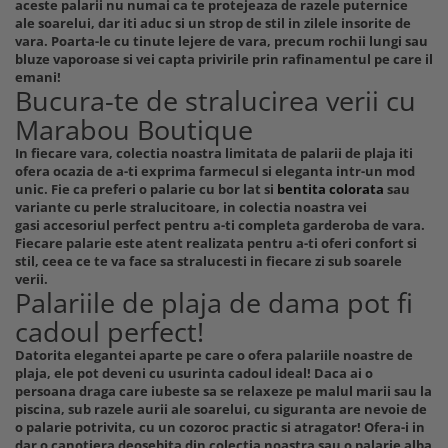
aceste palarii nu numai ca te protejeaza de razele puternice
ale soarelui, dar iti aduc si un strop de stil in zilele insorite de
vara. Poarta-le cu tinute lejere de vara, precum rochii lungi sau
bluze vaporoase si vei capta privirile prin rafinamentul pe care il
emani!
Bucura-te de stralucirea verii cu
Marabou Boutique
In fiecare vara, colectia noastra limitata de palarii de plaja iti
ofera ocazia de a-ti exprima farmecul si eleganta intr-un mod
unic. Fie ca preferi o palarie cu bor lat si
bentita colorata
sau
variante cu perle stralucitoare, in colectia noastra vei
gasi accesoriul perfect pentru a-ti completa garderoba de vara.
Fiecare palarie este atent realizata pentru a-ti oferi confort si
stil, ceea ce te va face sa stralucesti in fiecare zi sub soarele
verii.
Palariile de plaja de dama pot fi
cadoul perfect!
Datorita elegantei aparte pe care o ofera palariile noastre de
plaja, ele pot deveni cu usurinta cadoul ideal! Daca ai o
persoana draga care iubeste sa se relaxeze pe malul marii sau la
piscina, sub razele aurii ale soarelui, cu siguranta are nevoie de
o palarie potrivita, cu un cozoroc practic si atragator! Ofera-i in
dar o canotiera deosebita din colectia noastra sau o palarie alba