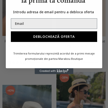
la prima ta comandă
Introdu adresa de email pentru a debloca oferta
DEBLOCHEAZĂ OFERTA
Palarie de Soare Handmade
Costum de baie in doua piese
din paie cu Perle pe bor
Negru cu scoici aurii
499,00 RON
239,00 RON
Trimiterea formularului reprezintă acordul de a primi mesaje
299,00 RON
99,00 RON
promoționale din partea Marabou Boutique
5 Review-uri
4 Review-uri
-38%
-40%