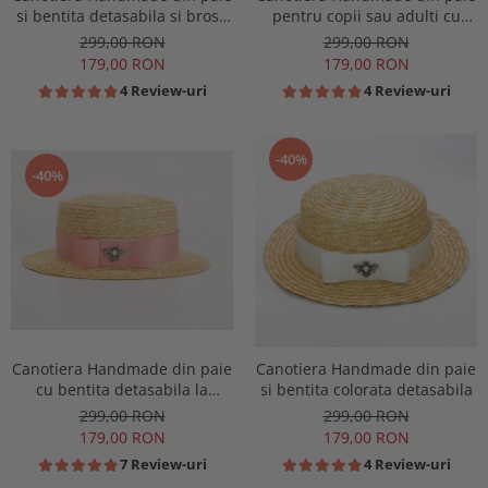
si bentita detasabila si brosa
pentru copii sau adulti cu
la alegere
Borul cel mai mic
299,00 RON
299,00 RON
179,00 RON
179,00 RON
4 Review-uri
4 Review-uri
-40%
-40%
Canotiera Handmade din paie
Canotiera Handmade din paie
cu bentita detasabila la
si bentita colorata detasabila
alegere
299,00 RON
299,00 RON
179,00 RON
179,00 RON
7 Review-uri
4 Review-uri