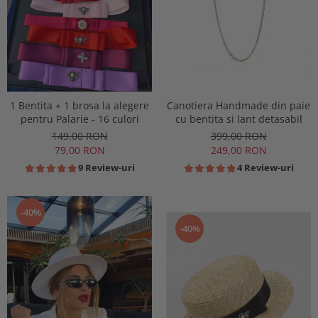
1 Bentita + 1 brosa la alegere
Canotiera Handmade din paie
pentru Palarie - 16 culori
cu bentita si lant detasabil
149,00 RON
399,00 RON
79,00 RON
249,00 RON
9 Review-uri
4 Review-uri
-40%
-40%