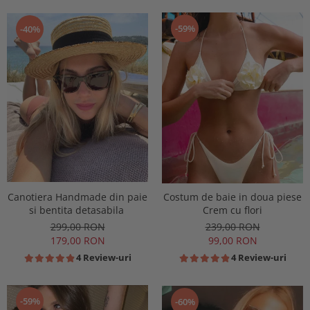
-59%
-40%
Canotiera Handmade din paie
Costum de baie in doua piese
si bentita detasabila
Crem cu flori
299,00 RON
239,00 RON
179,00 RON
99,00 RON
4 Review-uri
4 Review-uri
-59%
-60%