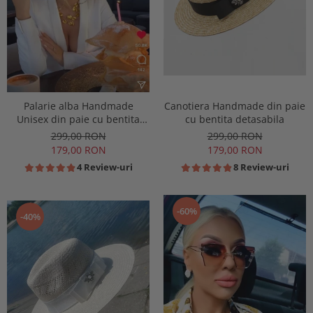
Canotiera Handmade din paie
Palarie alba Handmade
cu bentita detasabila
Unisex din paie cu bentita
detasabila
299,00 RON
299,00 RON
179,00 RON
179,00 RON
8 Review-uri
4 Review-uri
-60%
-40%