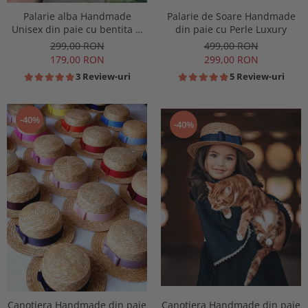
Palarie alba Handmade
Palarie de Soare Handmade
Unisex din paie cu bentita si
din paie cu Perle Luxury
accesoriu la alegere
299,00 RON
499,00 RON
179,00 RON
299,00 RON
3 Review-uri
5 Review-uri
-40%
-40%
Canotiera Handmade din paie
Canotiera Handmade din paie