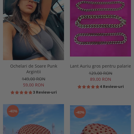
Ochelari de Soare Punk
Lant Auriu gros pentru palarie
Argintii
129,00 RON
149,00 RON
89,00 RON
59,00 RON
4 Review-uri
3 Review-uri
-40%
-40%