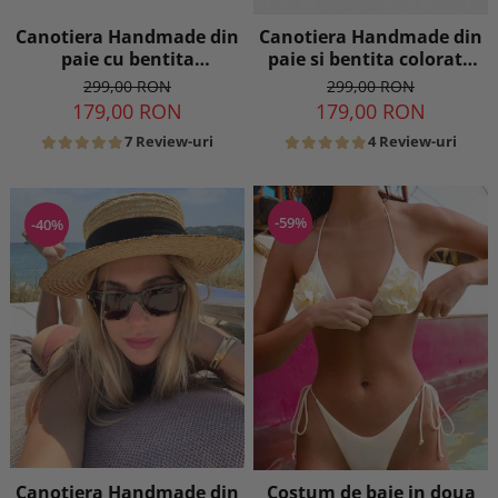
Canotiera Handmade din
Canotiera Handmade din
paie cu bentita
paie si bentita colorata
detasabila la alegere
detasabila
299,00 RON
299,00 RON
179,00 RON
179,00 RON
7 Review-uri
4 Review-uri
-59%
-40%
Canotiera Handmade din
Costum de baie in doua