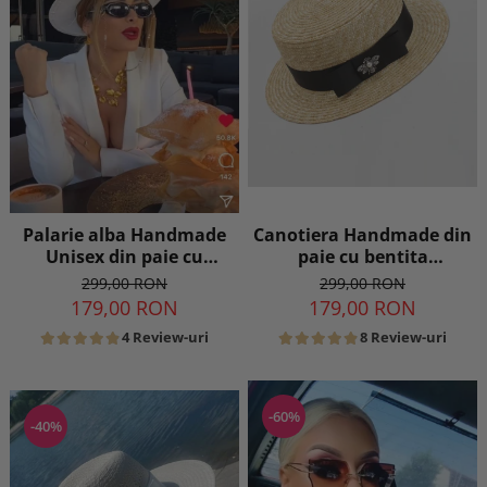
Canotiera Handmade din
Palarie alba Handmade
paie cu bentita
Unisex din paie cu
detasabila
bentita detasabila
299,00 RON
299,00 RON
179,00 RON
179,00 RON
8 Review-uri
4 Review-uri
-60%
-40%