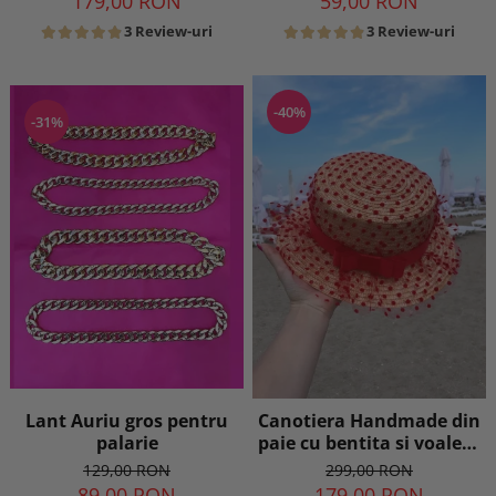
179,00 RON
59,00 RON
3 Review-uri
3 Review-uri
-40%
-31%
Lant Auriu gros pentru
Canotiera Handmade din
palarie
paie cu bentita si voaleta
cu buline Rosii
129,00 RON
299,00 RON
89,00 RON
179,00 RON