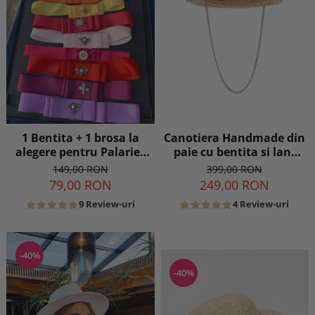
Canotiera Handmade din
1 Bentita + 1 brosa la
paie cu bentita si lant
alegere pentru Palarie -
detasabil
16 culori
399,00 RON
149,00 RON
249,00 RON
79,00 RON
4 Review-uri
9 Review-uri
-40%
-40%