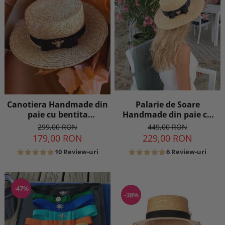
Canotiera Handmade din
Palarie de Soare
paie cu bentita
Handmade din paie cu
detasabila si accesoriu la
Bor Lat si bentita
299,00 RON
449,00 RON
alegere
detasabila la alegere
179,00 RON
229,00 RON
10 Review-uri
6 Review-uri
-47%
-38%