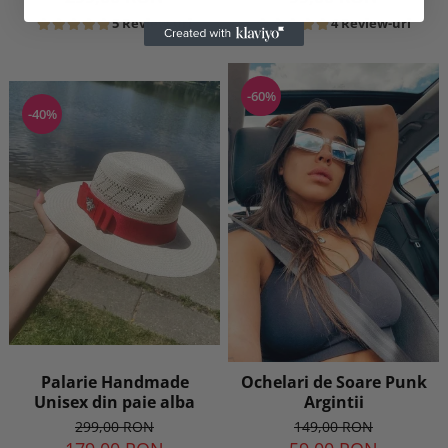
5 Review-uri
4 Review-uri
-60%
-40%
Palarie Handmade
Ochelari de Soare Punk
Unisex din paie alba
Argintii
299,00 RON
149,00 RON