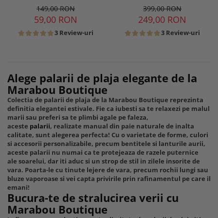
lant detasabil
149,00 RON
399,00 RON
59,00 RON
249,00 RON
3 Review-uri
3 Review-uri
Alege palarii de plaja elegante de la
Marabou Boutique
Colectia de palarii de plaja de la Marabou Boutique reprezinta
definitia elegantei estivale. Fie ca iubesti sa te relaxezi pe malul
marii sau preferi sa te plimbi agale pe faleza,
aceste
palarii
, realizate manual din paie naturale de inalta
calitate, sunt alegerea perfecta! Cu o varietate de forme, culori
si accesorii personalizabile, precum bentitele si lanturile aurii,
aceste palarii nu numai ca te protejeaza de razele puternice
ale soarelui, dar iti aduc si un strop de stil in zilele insorite de
vara. Poarta-le cu tinute lejere de vara, precum rochii lungi sau
bluze vaporoase si vei capta privirile prin rafinamentul pe care il
emani!
Bucura-te de stralucirea verii cu
Marabou Boutique