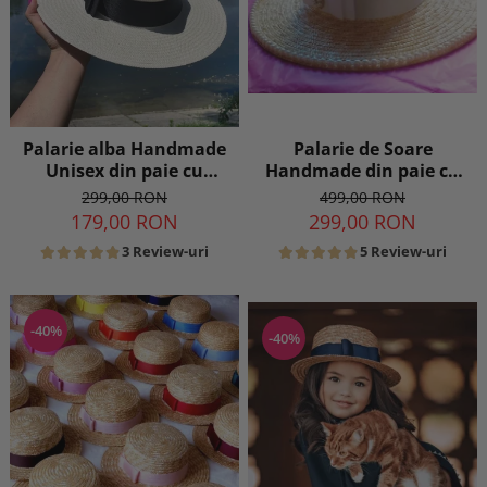
Palarie de Soare
Palarie alba Handmade
Handmade din paie cu
Unisex din paie cu
Perle Luxury
bentita si accesoriu la
499,00 RON
299,00 RON
alegere
299,00 RON
179,00 RON
5 Review-uri
3 Review-uri
-40%
-40%