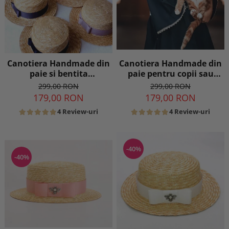
Canotiera Handmade din
Canotiera Handmade din
paie pentru copii sau
paie si bentita
adulti cu Borul cel mai
detasabila si brosa la
299,00 RON
299,00 RON
mic
alegere
179,00 RON
179,00 RON
4 Review-uri
4 Review-uri
-40%
-40%