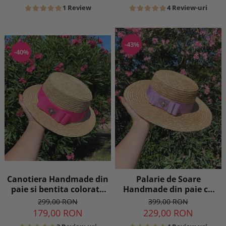
1 Review
4 Review-uri
-43%
-40%
Canotiera Handmade din
Palarie de Soare
paie si bentita colorata
Handmade din paie cu
detasabila la alegere
Bor Lat si bentita
299,00 RON
399,00 RON
colorata detasabila
179,00 RON
229,00 RON