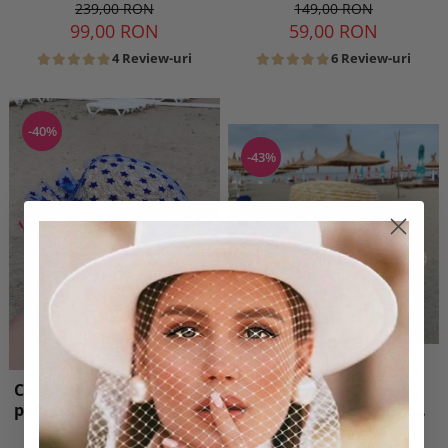
149,00 RON
239,00 RON
59,00 RON
99,00 RON
6 Review-uri
4 Review-uri
-40%
-43%
Canotiera Handmade din
Palarie de Soare
paie cu bentita si voaleta
Handmade din paie cu
cu Stele Albastre
Bor Lat si bentita
299,00 RON
399,00 RON