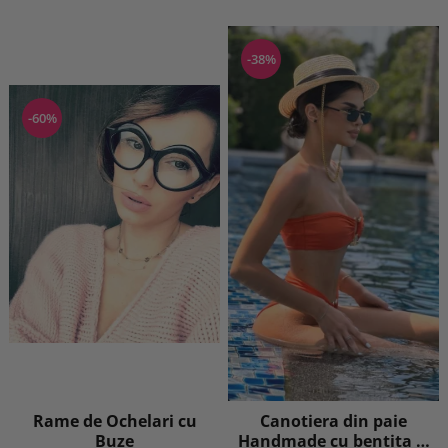
-38%
-60%
Rame de Ochelari cu
Canotiera din paie
Buze
Handmade cu bentita si