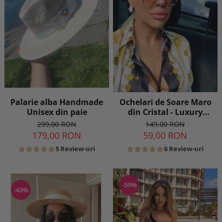
Palarie alba Handmade
Ochelari de Soare Maro
Unisex din paie
din Cristal - Luxury
Edition
299,00 RON
149,00 RON
179,00 RON
59,00 RON
5 Review-uri
6 Review-uri
-59%
-43%