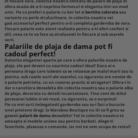
In fiecare vara, colectia noastra limitata de palarii de plaja iti
ofera ocazia de a-ti exprima farmecul si eleganta intr-un mod
unic. Fie ca preferi o palarie cu bor lat si
bentita colorata
sau
variante cu perle stralucitoare, in colectia noastra vei
gasi accesoriul perfect pentru a-ti completa garderoba de vara.
Fiecare palarie este atent realizata pentru a-ti oferi confort si
stil, ceea ce te va face sa stralucesti in fiecare zi sub soarele
verii.
Palariile de plaja de dama pot fi
cadoul perfect!
Datorita elegantei aparte pe care o ofera palariile noastre de
plaja, ele pot deveni cu usurinta cadoul ideal! Daca ai o
persoana draga care iubeste sa se relaxeze pe malul marii sau la
piscina, sub razele aurii ale soarelui, cu siguranta are nevoie de
o palarie potrivita, cu un cozoroc practic si atragator! Ofera-i in
dar o canotiera deosebita din colectia noastra sau o palarie alba
de plaja, decorata cu detalii incantatoare. Tine cont de stilul
persoanei iubite si vei reusi, cu siguranta, sa o surprinzi!
Fie ca vrei sa-ti imbogatesti garderoba sau sa-i faci o bucurie
unei prietene dragi, la Marabou Boutique nu iti va fi greu sa
gasesti
palarii de dama
deosebite! Tot in colectia noastra te
asteapta si modele unisex sau pentru barbati. Alege-ti
favoritele, plaseaza o comanda, iar noi ne vom ocupa de restul!