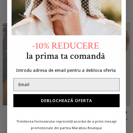
detasabila
179,00 RON
229,00 RON
1 Review
5 Review-uri
-59%
-40%
-10% REDUCERE
la prima ta comandă
Introdu adresa de email pentru a debloca oferta
DEBLOCHEAZĂ OFERTA
Palarie de Soare
Costum de baie in doua
Handmade din paie cu
piese Negru cu scoici
Trimiterea formularului reprezintă acordul de a primi mesaje
Perle pe bor
aurii
499,00 RON
239,00 RON
promoționale din partea Marabou Boutique
299,00 RON
99,00 RON