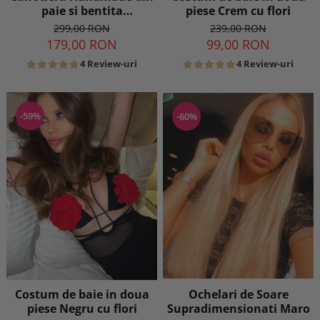
paie si bentita
piese Crem cu flori
detasabila
299,00 RON
239,00 RON
179,00 RON
99,00 RON
4 Review-uri
4 Review-uri
-59%
-60%
Ochelari de Soare
Costum de baie in doua
Supradimensionati Maro
piese Negru cu flori