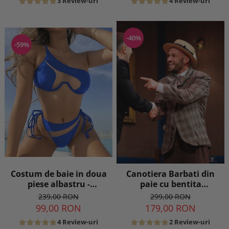
3 Review-uri
4 Review-uri
-40%
-59%
Costum de baie in doua
Canotiera Barbati din
piese albastru -
paie cu bentita
transparent
detasabila
239,00 RON
299,00 RON
99,00 RON
179,00 RON
4 Review-uri
2 Review-uri